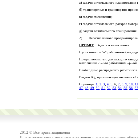
а) задачи оптимального планирования 
б) транспортные и транспортно-произв
в) задачи смешивания;
г) задачи оптимального раскроя матер
д) задачи оптимального планирования 
2) Целочисленного программировани
ПРИМЕР
: Задача о назначениях.
Пусть имеется “n” работников (кандидат
Предположим, что для каждого кандида
выполнения «i»-ым работником «j»-ой 
Необходимо распределить работников 
Введем Xij, принимающее значение «1»,
Страницы:
1
,
2
,
3
,
4
,
5
, 6,
7
,
8
,
9
,
10
,
1
47
,
48
,
49
,
50
,
51
,
52
,
53
,
54
,
55
,
56
,
5
2012 © Все права защищены
При использовании материалов активная
ссылка на источник
обязат