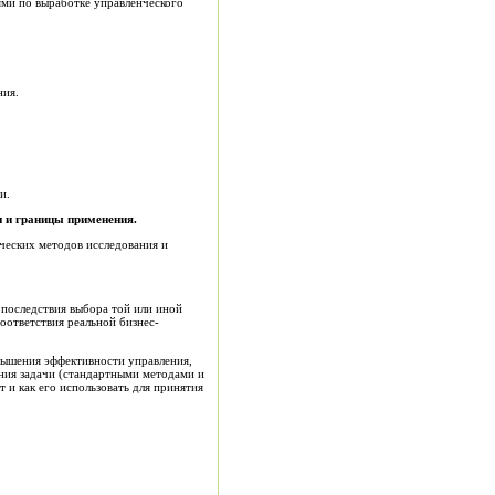
ями по выработке управленческого
ния.
и.
и и границы применения.
ческих методов исследования и
 последствия выбора той или иной
оответствия реальной бизнес-
вышения эффективности управления,
ения задачи (стандартными методами и
и как его использовать для принятия