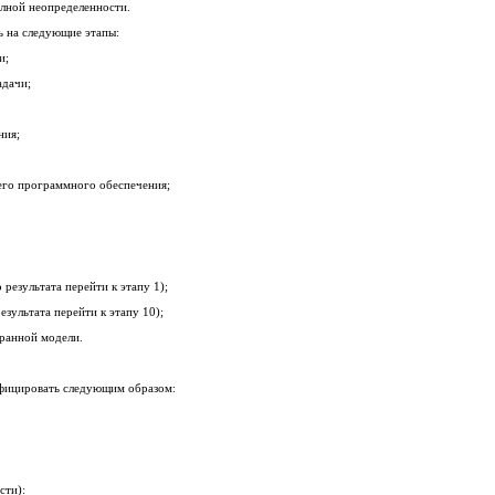
лной неопределенности.
 на следующие этапы:
и;
дачи;
ния;
о программного обеспечения;
езультата перейти к этапу 1);
ультата перейти к этапу 10);
ранной модели.
фицировать следующим образом:
сти):