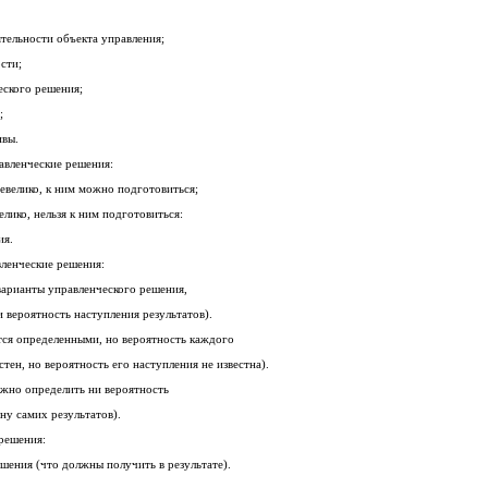
тельности объекта управления;
сти;
ского решения;
;
ивы.
равленческие решения:
евелико, к ним можно подготовиться;
лико, нельзя к ним подготовиться:
ия.
вленческие решения:
варианты управленческого решения,
и вероятность наступления результатов).
тся определенными, но вероятность каждого
стен, но вероятность его наступления не известна).
жно определить ни вероятность
ну самих результатов).
 решения:
ешения (что должны получить в результате).