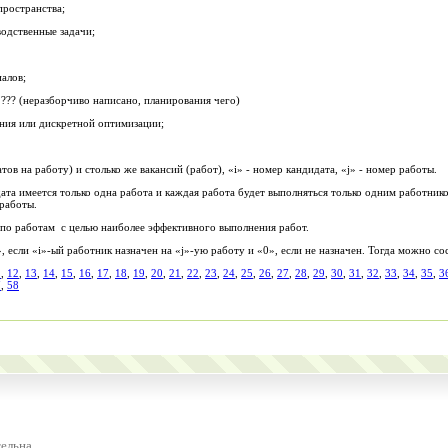
пространства;
одственные задачи;
иалов;
??? (неразборчиво написано, планирования чего)
я или дискретной оптимизации;
ов на работу) и столько же вакансий (работ), «i» - номер кандидата, «j» - номер работы.
та имеется только одна работа и каждая работа будет выполняться только одним работником
работы.
по работам с целью наиболее эффективного выполнения работ.
 если «i»-ый работник назначен на «j»-ую работу и «0», если не назначен. Тогда можно со
1
,
12
,
13
,
14
,
15
,
16
,
17
,
18
,
19
,
20
,
21
,
22
,
23
,
24
,
25
,
26
,
27
,
28
,
29
,
30
,
31
,
32
,
33
,
34
,
35
,
3
7
,
58
ельна.