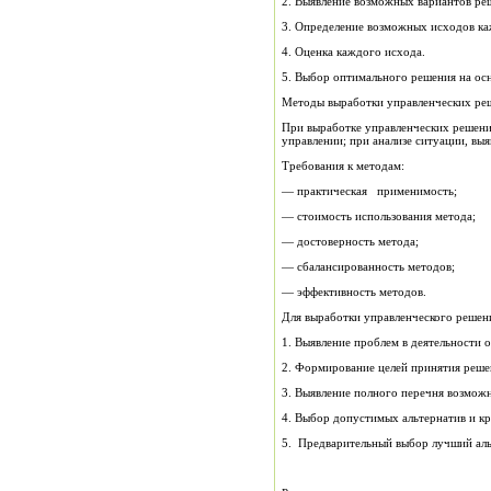
2. Выявление возможных вариантов ре
3. Определение возможных исходов ка
4. Оценка каждого исхода.
5. Выбор оптимального решения на осн
Методы выработки управленческих ре
При выработке управленческих решений
управлении; при анализе ситуации, вы
Требования к методам:
— практическая применимость;
— стоимость использования метода;
— достоверность метода;
— сбалансированность методов;
— эффективность методов.
Для выработки управленческого реше
1. Выявление проблем в деятельности 
2. Формирование целей принятия реше
3. Выявление полного перечня возможн
4. Выбор допустимых альтернатив и кр
5. Предварительный выбор лучший аль