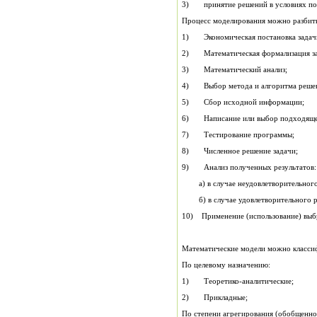
3) принятие решений в условиях по
Процесс моделирования можно разбить
1) Экономическая постановка задач
2) Математическая формализация за
3) Математический анализ;
4) Выбор метода и алгоритма реше
5) Сбор исходной информации;
6) Написание или выбор подходящег
7) Тестирование программы;
8) Численное решение задачи;
9) Анализ полученных результатов:
а) в случае неудовлетворительного р
б) в случае удовлетворительного рез
10) Применение (использование) выб
Математические модели можно класси
По целевому назначению:
1) Теоретико-аналитические;
2) Прикладные;
По степени агрегирования (обобщенно