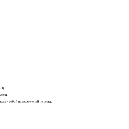
О).
мами.
между собой подразделений не всегда