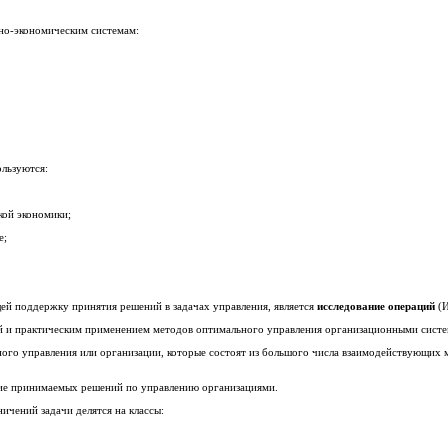
но-экономическим системам:
ользуются:
ой экономики;
е;
й поддержку принятия решений в задачах управления, является
исследование операций
(И
й и практическим применением методов оптимального управления организационными систе
ого управления или организации, которые состоят из большого числа взаимодействующих 
ие принимаемых решений по управлению организациями.
ичений задачи делятся на классы: