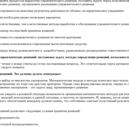
влять процессом выработки управленческого решения, поставить задачу перед исполнител
еское решение, организовать реализацию управленческого решения.
ироваться на конечные результаты деятельности объекта, на маркетинговое управление.
я необходим анализ нескольких вариантов.
оличественные, так и качественные методы выработки и обоснования управленческого реше
актер последствий принятых решений.
тивности управленческого решения по многим критериям.
олжны использоваться современные вычислительные средства.
труда между руководителем и разработчиком, рациональное распределение ответственност
управленческих решений: постановка задач, методы определения решений, возможност
четкие и ясные ответы на точно поставленные вопросы. Это отличительная черта математи
 следует помнить:
 решений. Это должны делать менеджеры»
а выбор из множества альтернатив. Математические модели и методы помогают просчитать
льтернативу по тому или другому критерию. Однако сама формулировка модели, оценка ее с
авнение альтернатив – это задача лица, принимающего решение.
ен увидеть в реальной ситуации возможность применения математических методов для по
 моделей использовать в данной ситуации, и захотеть ее применить. И, наконец, после реш
го обеспечения) менеджер должен понять, что собственно означает полученный результат 
ешений различают следующие условия принятия решений:
ределенности;
тичной неопределенности;