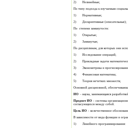
2) Нелинейные;
По типу подхода к изучаемым социаль
1) Нормативные;
2) Дескриптивные (описательные);
По степени замкнутости:
1) Открытые;
2) Замкнутые;
По дисциплинам, для которых они исп
1) Исследование операций;
2) Прикладные задачи математическ
3) Эконометрика и прогнозировани
4) Финансовая математика;
5) Теория нечетких множеств;
Основной дисциплиной, обеспечивающе
ИО
- наука, занимающаяся разработко
Предмет ИО
– системы организационн
согласующихся между собой.
Цель ИО
– количественное обоснован
В зависимости от вида функции и огран
1) Линейного программирования: