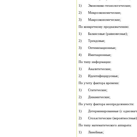
1) Экономико-технологические;
2) Микроэкономические;
3) Макроэкономические;
По конкретному предназначению:
1) Балансовые (равновесные);
2) Трендовые;
3) Оптимизационные;
4) Имитационные;
По типу информации:
1) Аналитические;
2) Идентифицируемые;
По учету фактора времени:
1) Статические;
2) Динамические;
По учету фактора неопределенности:
1) Детерминированные (с однозначн
2) Стохастические (вероятностные)
По типу математического аппарата:
1) Линейные;