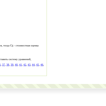
, тогда Cij - стоимостная оценка
ставить систему уравнений,
6
,
37
,
38
,
39
,
40
,
41
,
42
,
43
,
44
,
45
,
46
,