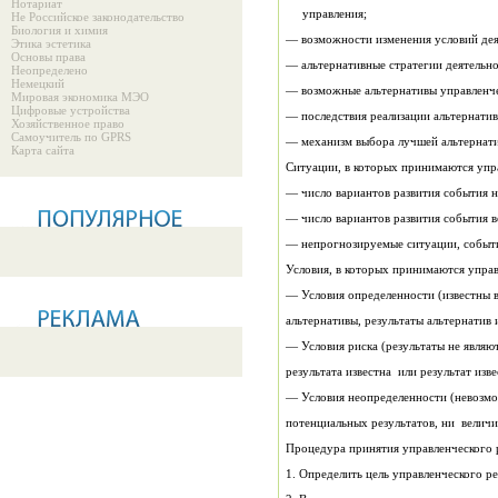
Нотариат
управления;
Не Российское законодательство
Биология и химия
— возможности изменения условий дея
Этика эстетика
Основы права
— альтернативные стратегии деятельно
Неопределено
Немецкий
— возможные альтернативы управленче
Мировая экономика МЭО
Цифровые устройства
— последствия реализации альтернатив
Хозяйственное право
Самоучитель по GPRS
— механизм выбора лучшей альтернат
Карта сайта
Ситуации, в которых принимаются уп
— число вариантов развития события н
— число вариантов развития события ве
— непрогнозируемые ситуации, событ
Условия, в которых принимаются упра
— Условия определенности (известны 
альтернативы, результаты альтернатив 
— Условия риска (результаты не являю
результата известна или результат изве
— Условия неопределенности (невозмо
потенциальных результатов, ни величи
Процедура принятия управленческого
1. Определить цель управленческого р