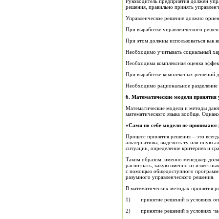
Руководитель предприятия должен упра
решения, правильно принять управленч
Управленческое решение должно ориент
При выработке управленческого решени
При этом должны использоваться как к
Необходимо учитывать социальный хар
Необходима комплексная оценка эффек
При выработке комплексных решений д
Необходимо рациональное разделение 
6. Математические модели принятия 
Математические модели и методы дают 
математического языка вообще. Однако
«Сами по себе модели не принимают
Процесс принятия решения – это всегд
альтернативы, выделить ту или иную а
ситуации, определение критериев и ср
Таким образом, именно менеджер долж
распознать, какую именно из известных
с помощью общедоступного программно
разумного управленческого решения.
В математических методах принятия р
1) принятие решений в условиях оп
2) принятие решений в условиях час