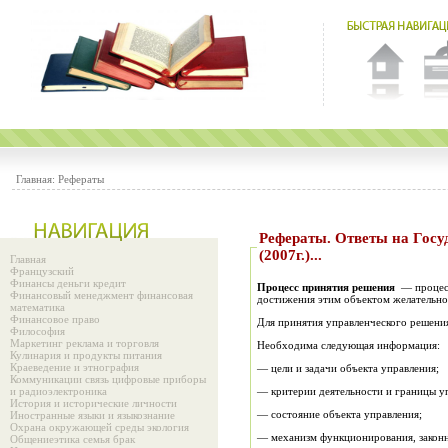
Главная:
Рефераты
Рефераты. Ответы на Государственные экзамены Президентской программы подготовки управленческих кадров
(2007г.)...
Главная
Французский
Финансы деньги кредит
Процесс принятия решения
— процесс
Финансовый менеджмент финансовая
достижения этим объектом желательно
математика
Финансовое право
Для принятия управленческого решени
Философия
Маркетинг реклама и торговля
Необходима следующая информация:
Кулинария и продукты питания
Краеведение и этнография
— цели и задачи объекта управления;
Коммуникации связь цифровые приборы
и радиоэлектроника
— критерии деятельности и границы у
История и исторические личности
— состояние объекта управления;
Иностранные языки и языкознание
Охрана окружающей среды экология
— механизм функционирования, законн
Общениеэтика семья брак