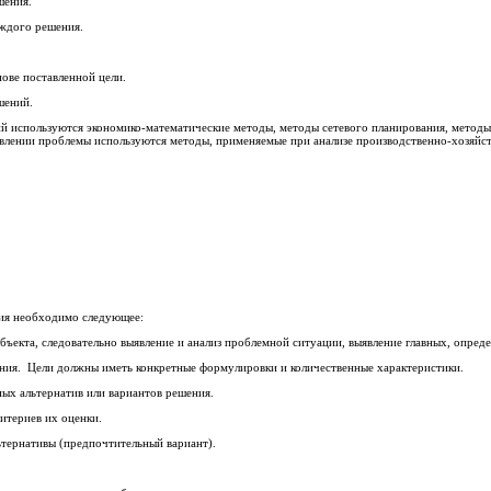
шения.
ждого решения.
ове поставленной цели.
шений.
 используются экономико-математические методы, методы сетевого планирования, методы в
явлении проблемы используются методы, применяемые при анализе производственно-хозяйс
ния необходимо следующее:
объекта, следовательно выявление и анализ проблемной ситуации, выявление главных, опре
ния. Цели должны иметь конкретные формулировки и количественные характеристики.
ых альтернатив или вариантов решения.
итериев их оценки.
тернативы (предпочтительный вариант).