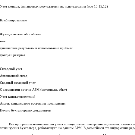
Учет фондов, финансовых результатов и их использования (ж/о 13,15,12)
Комбинированные
Функционально обособлен-
ные:
финансовые результаты и использование прибыли
фонды и резервы
Складской учет
Автономный склад
Сводный складской учет
С элементами других АРМ (материалы, сбыт)
Учет капиталовложений
Анализ финансового состояния предприятия
Печать бухгалтерских документов
Все программы автоматизации учета принципиально построены одинаково: имеется масс
точки зрения бухгалтера, работающего на данном АРМ. В дальнейшем эта информация редак