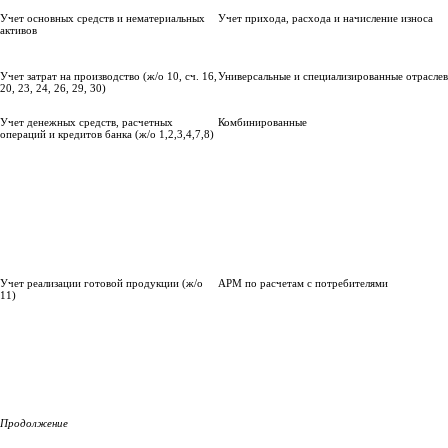
Учет основных средств и нематериальных
Учет прихода, расхода и начисление износа
активов
Учет затрат на производство (ж/о 10, сч. 16,
Универсальные и специализированные отрасле
20, 23, 24, 26, 29, 30)
Учет денежных средств, расчетных
Комбинированные
операций и кредитов банка (ж/о 1,2,3,4,7,8)
Учет реализации готовой продукции (ж/о
АРМ по расчетам с потребителями
11)
Продолжение