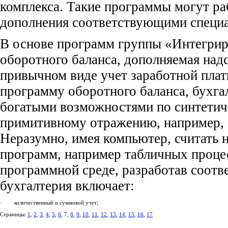
комплекса. Такие программы могут ра
дополнения соответствующими специ
В основе программ группы «Интегриро
оборотного баланса, дополняемая над
привычном виде учет заработной платы
программу оборотного баланса, бухга
богатыми возможностями по синтетиче
примитивному отражению, например, з
Неразумно, имея компьютер, считать 
программ, например табличных процес
программной среде, разработав соотв
бухгалтерия включает:
· количественный и суммовой учет;
Страницы:
1
,
2
,
3
,
4
,
5
,
6
, 7,
8
,
9
,
10
,
11
,
12
,
13
,
14
,
15
,
16
,
17