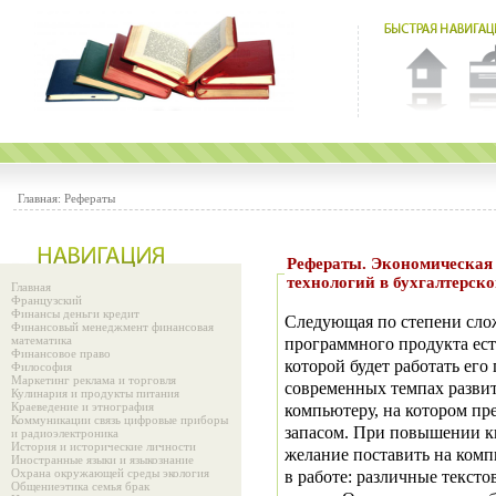
Главная:
Рефераты
Рефераты. Экономическая оценка использования новых информационных
технологий в бухгалтерско
Главная
Французский
Финансы деньги кредит
Следующая по степени слож
Финансовый менеджмент финансовая
математика
программного продукта ест
Финансовое право
которой будет работать ег
Философия
Маркетинг реклама и торговля
современных темпах развит
Кулинария и продукты питания
Краеведение и этнография
компьютеру, на котором пр
Коммуникации связь цифровые приборы
запасом. При повышении к
и радиоэлектроника
История и исторические личности
желание поставить на комп
Иностранные языки и языкознание
Охрана окружающей среды экология
в работе: различные тексто
Общениеэтика семья брак