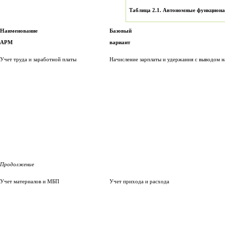
Таблица 2.1. Автономные функцио
Наименование
Базовый
АРМ
вариант
Учет труда и заработной платы
Начисление зарплаты и удержания с выводом н
Продолжение
Учет материалов и МБП
Учет прихода и расхода