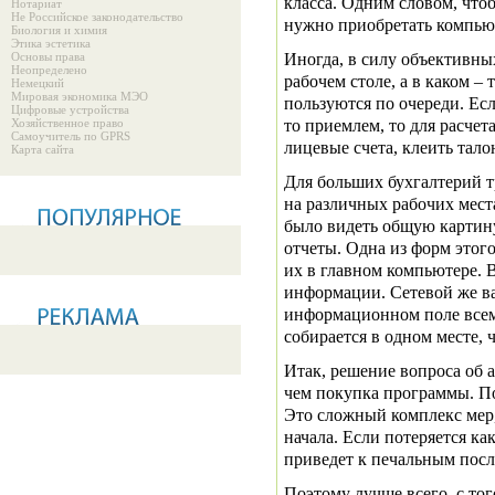
класса. Одним словом, чтоб
Нотариат
Не Российское законодательство
нужно приобретать компью
Биология и химия
Этика эстетика
Иногда, в силу объективны
Основы права
Неопределено
рабочем столе, а в каком –
Немецкий
Мировая экономика МЭО
пользуются по очереди. Есл
Цифровые устройства
то приемлем, то для расчет
Хозяйственное право
Самоучитель по GPRS
лицевые счета, клеить тало
Карта сайта
Для больших бухгалтерий т
на различных рабочих мест
было видеть общую картину
отчеты. Одна из форм этог
их в главном компьютере. 
информации. Сетевой же ва
информационном поле всем
собирается в одном месте, 
Итак, решение вопроса об а
чем покупка программы. По
Это сложный комплекс мер
начала. Если потеряется ка
приведет к печальным посл
Поэтому лучше всего, с тог