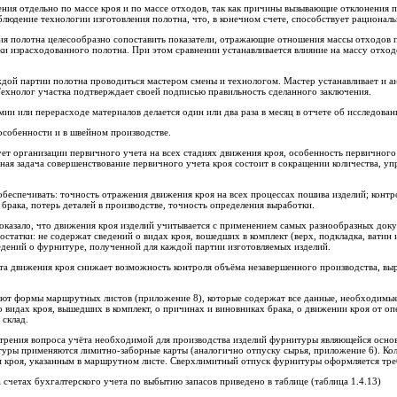
ения отдельно по массе кроя и по массе отходов, так как причины вызывающие отклонения 
блюдение технологии изготовления полотна, что, в конечном счете, способствует рационал
ия полотна целесообразно сопоставить показатели, отражающие отношения массы отходов п
ки израсходованного полотна. При этом сравнении устанавливается влияние на массу отходо
дой партии полотна проводиться мастером смены и технологом. Мастер устанавливает и ан
 Технолог участка подтверждает своей подписью правильность сделанного заключения.
ии или перерасходе материалов делается один или два раза в месяц в отчете об исследова
собенности и в швейном производстве.
ет организации первичного учета на всех стадиях движения кроя, особенность первичного 
вная задача совершенствование первичного учета кроя состоит в сокращении количества,
еспечивать: точность отражения движения кроя на всех процессах пошива изделий; контроль
брака, потерь деталей в производстве, точность определения выработки.
казало, что движения кроя изделий учитывается с применением самых разнообразных доку
статки: не содержат сведений о видах кроя, вошедших в комплект (верх, подкладка, ватин 
едений о фурнитуре, полученной для каждой партии изготовляемых изделий.
 движения кроя снижает возможность контроля объёма незавершенного производства, выраб
т формы маршрутных листов (приложение 8), которые содержат все данные, необходимые ка
 о видах кроя, вышедших в комплект, о причинах и виновниках брака, о движении кроя от о
 склад.
трения вопроса учёта необходимой для производства изделий фурнитуры являющейся осно
туры применяются лимитно-заборные карты (аналогично отпуску сырья, приложение 6). Кол
ом кроя, указанным в маршрутном листе. Сверхлимитный отпуск фурнитуры оформляется тр
счетах бухгалтерского учета по выбытию запасов приведено в таблице (таблица 1.4.13)