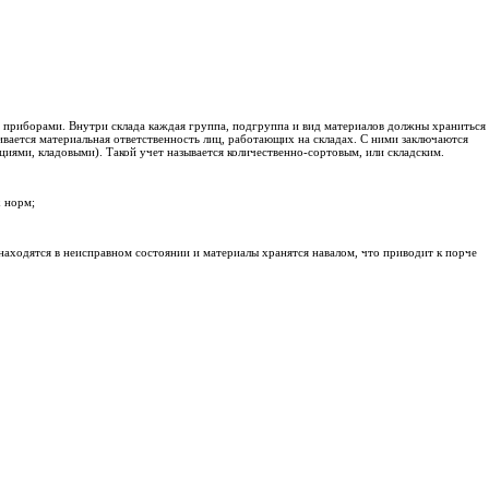
 приборами. Внутри склада каждая группа, подгруппа и вид материалов должны храниться
вается материальная ответственность лиц, работающих на складах. С ними заключаются
циями, кладовыми). Такой учет называется количественно-сортовым, или складским.
х норм;
 находятся в неисправном состоянии и материалы хранятся навалом, что приводит к порче