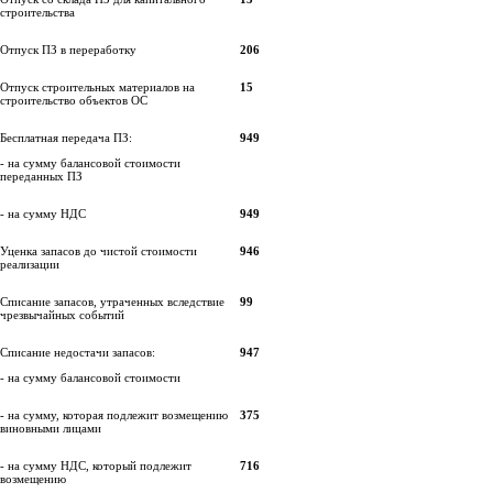
строительства
Отпуск ПЗ в переработку
206
Отпуск строительных материалов на
15
строительство объектов ОС
Бесплатная передача ПЗ:
949
- на сумму балансовой стоимости
переданных ПЗ
- на сумму НДС
949
Уценка запасов до чистой стоимости
946
реализации
Списание запасов, утраченных вследствие
99
чрезвычайных событий
Списание недостачи запасов:
947
- на сумму балансовой стоимости
- на сумму, которая подлежит возмещению
375
виновными лицами
- на сумму НДС, который подлежит
716
возмещению