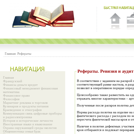
Главная:
Рефераты
Рефераты. Ревизия и аудит
Главная
В соответствии с заданием на раскрой
Французский
соответствующей рамке настила, в разд
Финансы деньги кредит
позволит в оперативном порядке опред
Финансовый менеджмент финансовая
математика
Целесообразно также разместить на одн
Финансовое право
отражать многие характеристики – арти
Философия
Маркетинг реклама и торговля
Полученные после раскроя полотна дета
Кулинария и продукты питания
Краеведение и этнография
Нормы расхода полотна на изделие на
Коммуникации связь цифровые приборы
фактического расхода с расходом по н
и радиоэлектроника
пересчета фактической массы кроя и о
История и исторические личности
Иностранные языки и языкознание
Наличие в полотне дефектных участков
Охрана окружающей среды экология
кроя отбираются и подлежат перекраив
Общениеэтика семья брак