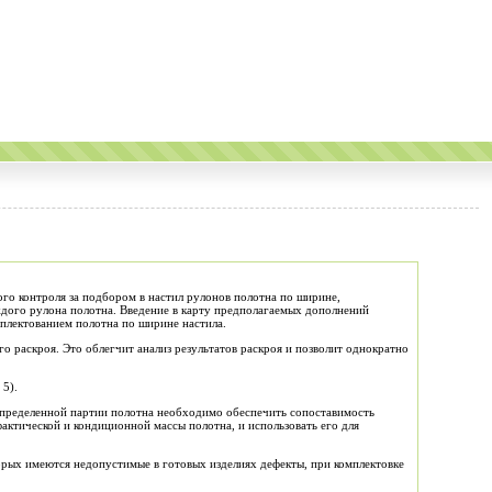
ого контроля за подбором в настил рулонов полотна по ширине,
каждого рулона полотна. Введение в карту предполагаемых дополнений
мплектованием полотна по ширине настила.
го раскроя. Это облегчит анализ результатов раскроя и позволит однократно
 5).
 определенной партии полотна необходимо обеспечить сопоставимость
актической и кондиционной массы полотна, и использовать его для
торых имеются недопустимые в готовых изделиях дефекты, при комплектовке