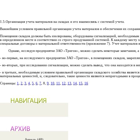
1.5.Организация учета материалов на складах и его взаимосвязь с системой учета.
Важнейшим условием правильной организации учета материалов и обеспечения их сохранно
Помещения складов должны быть изолированы, оборудованы сигнализацией, необходимым к
в определенном месте в соответствии со строго продуманной системой. К каждому месту х
специальные договоры о материальной ответственности (приложение 7). Учет материалов н
Однако, исследуя предприятие ЗАО «Тригон», можно сделать некоторые замечания, а им
- во-первых, на исследуемого предприятии ЗАО «Тригон», в помещениях складов, закрепл
- во-вторых, при исследовании сигнализации, можно сделать вывод, что она находится в н
- в третьих, необходимым условием правильной организации складского хозяйства является 
материальных ценностей, и, следовательно, такие ценности являются непригодными в проце
Страницы:
1
,
2
,
3
,
4
,
5
,
6
,
7
, 8,
9
,
10
,
11
,
12
,
13
,
14
,
15
,
16
Апрель (48)