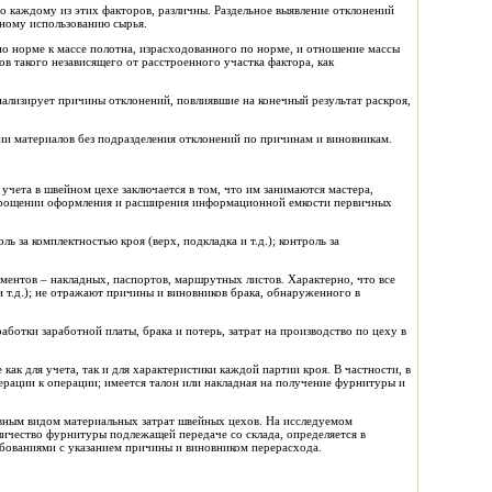
по каждому из этих факторов, различны. Раздельное выявление отклонений
ьному использованию сырья.
о норме к массе полотна, израсходованного по норме, и отношение массы
в такого независящего от расстроенного участка фактора, как
ализирует причины отклонений, повлиявшие на конечный результат раскроя,
нии материалов без подразделения отклонений по причинам и виновникам.
учета в швейном цехе заключается в том, что им занимаются мастера,
 упрощении оформления и расширения информационной емкости первичных
 за комплектностью кроя (верх, подкладка и т.д.); контроль за
ментов – накладных, паспортов, маршрутных листов. Характерно, что все
и т.д.); не отражают причины и виновников брака, обнаруженного в
отки заработной платы, брака и потерь, затрат на производство по цеху в
к для учета, так и для характеристики каждой партии кроя. В частности, в
перации к операции; имеется талон или накладная на получение фурнитуры и
вным видом материальных затрат швейных цехов. На исследуемом
ичество фурнитуры подлежащей передаче со склада, определяется в
ебованиями с указанием причины и виновником перерасхода.