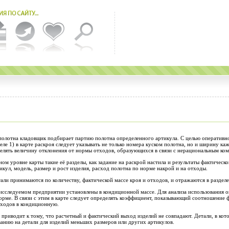
 полотна кладовщик подбирает партию полотна определенного артикула. С целью оперативн
еле 1) в карте раскроя следует указывать не только номера куском полотна, но и ширину 
елять величину отклонения от нормы отходов, образующихся в связи с нерациональным ко
ом уровне карты такие её разделы, как задание на раскрой настила и результаты фактическо
кул, модель, размер и рост изделия, расход полотна по норме накрой и на отходы.
ли принимаются по количеству, фактической массе кроя и отходов, и отражаются в разделе
 исследуемом предприятии установлены в кондиционной массе. Для анализа использования
орме. В связи с этим в карте следует определять коэффициент, показывающий соотношение ф
тходов в кондиционную.
 приводит к тому, что расчетный и фактический выход изделий не совпадают. Детали, в ко
анию на детали для изделий меньших размеров или других артикулов.