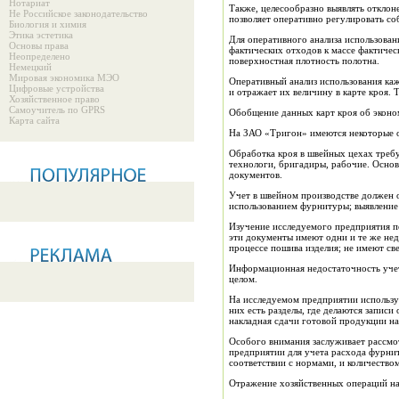
Нотариат
Также, целесообразно выявлять отклон
Не Российское законодательство
позволяет оперативно регулировать со
Биология и химия
Этика эстетика
Для оперативного анализа использован
Основы права
фактических отходов к массе фактичес
Неопределено
поверхностная плотность полотна.
Немецкий
Мировая экономика МЭО
Оперативный анализ использования каж
Цифровые устройства
и отражает их величину в карте кроя.
Хозяйственное право
Самоучитель по GPRS
Обобщение данных карт кроя об эконом
Карта сайта
На ЗАО «Тригон» имеются некоторые о
Обработка кроя в швейных цехах требу
технологи, бригадиры, рабочие. Осно
документов.
Учет в швейном производстве должен об
использованием фурнитуры; выявление 
Изучение исследуемого предприятия по
эти документы имеют одни и те же недо
процессе пошива изделия; не имеют св
Информационная недостаточность учета
целом.
На исследуемом предприятии использую
них есть разделы, где делаются записи
накладная сдачи готовой продукции на
Особого внимания заслуживает рассмо
предприятии для учета расхода фурни
соответствии с нормами, и количеств
Отражение хозяйственных операций на 