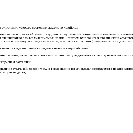
сти служит хорошее состояние складского хозяйства.
оличеством стеллажей, ячеек, поддонов, средствами механизациями и весоизмерительными
ранения прикрепляется материальный ярлык. Приказом руководителя предприятия устанавли
а складах и в кладовых ведется непосредственно этими лицами (заведующими складами, сек
енно: складские хозяйство ведется ненадлежащим образом:
енных за материально ответственными лицами, не придерживаются санитарно-гигиенически
еисправном состоянии;
наличие стеллажей, ячеек и т. п., которые на некоторых складах исследуемого предприятия
ссе производства;