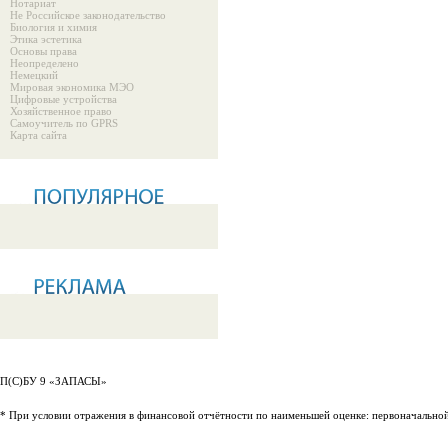
Нотариат
Не Российское законодательство
Биология и химия
Этика эстетика
Основы права
Неопределено
Немецкий
Мировая экономика МЭО
Цифровые устройства
Хозяйственное право
Самоучитель по GPRS
Карта сайта
П(С)БУ 9 «ЗАПАСЫ»
* При условии отражения в финансовой отчётности по наименьшей оценке: первоначальной