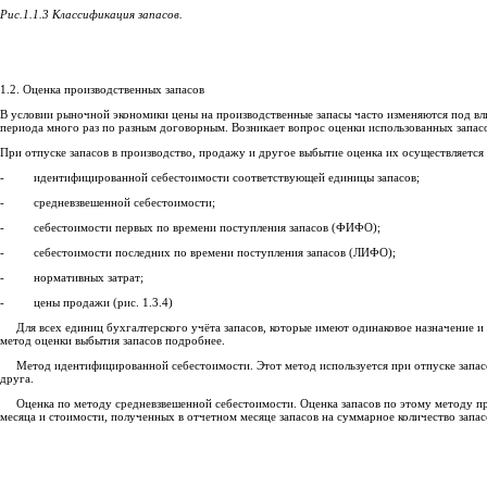
Рис.1.1.3 Классификация запасов.
1.2. Оценка производственных запасов
В условии рыночной экономики цены на производственные запасы часто изменяются под в
периода много раз по разным договорным. Возникает вопрос оценки использованных запасо
При отпуске запасов в производство, продажу и другое выбытие оценка их осуществляетс
- идентифицированной себестоимости соответствующей единицы запасов;
- средневзвешенной себестоимости;
- себестоимости первых по времени поступления запасов (ФИФО);
- себестоимости последних по времени поступления запасов (ЛИФО);
- нормативных затрат;
- цены продажи (рис. 1.3.4)
Для всех единиц бухгалтерского учёта запасов, которые имеют одинаковое назначение и 
метод оценки выбытия запасов подробнее.
Метод идентифицированной себестоимости. Этот метод используется при отпуске запасов 
друга.
Оценка по методу средневзвешенной себестоимости. Оценка запасов по этому методу про
месяца и стоимости, полученных в отчетном месяце запасов на суммарное количество запас