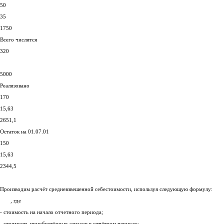
50
35
1750
Всего числится
320
5000
Реализовано
170
15,63
2651,1
Остаток на 01.07.01
150
15,63
2344,5
Производим расчёт средневзвешенной себестоимости, используя следующую формулу:
, где
- стоимость на начало отчетного периода;
- стоимость приобретённых запасов в отчётном периоде;