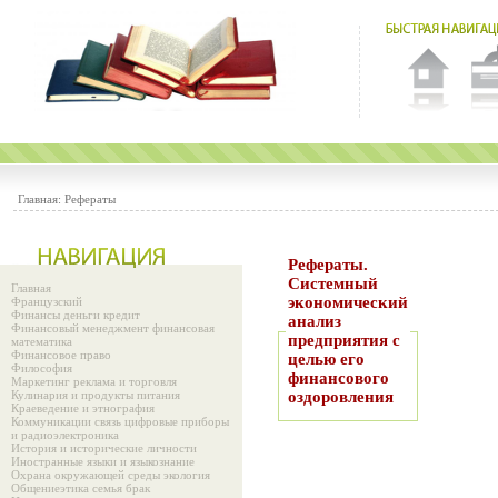
Главная:
Рефераты
Рефераты.
Системный
Главная
экономический
Французский
Финансы деньги кредит
анализ
Финансовый менеджмент финансовая
предприятия с
математика
Финансовое право
целью его
Философия
финансового
Маркетинг реклама и торговля
Кулинария и продукты питания
оздоровления
Краеведение и этнография
Коммуникации связь цифровые приборы
и радиоэлектроника
История и исторические личности
Иностранные языки и языкознание
Охрана окружающей среды экология
Общениеэтика семья брак