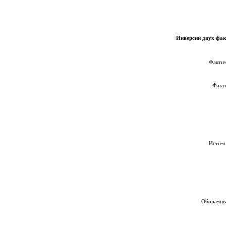
Инверсии двух фак
Фактич
Факти
Источн
Оборачив