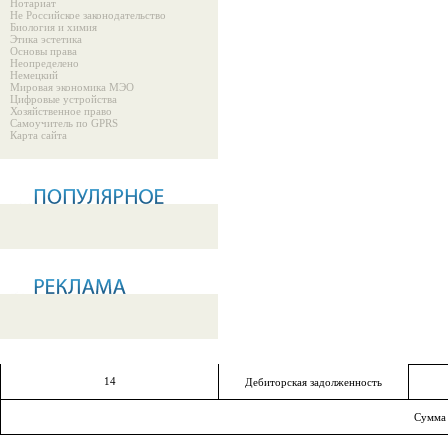
Нотариат
Не Российское законодательство
Биология и химия
Этика эстетика
Основы права
Неопределено
Немецкий
Мировая экономика МЭО
Цифровые устройства
Хозяйственное право
Самоучитель по GPRS
Карта сайта
14
Дебиторская задолженность
Сумма 