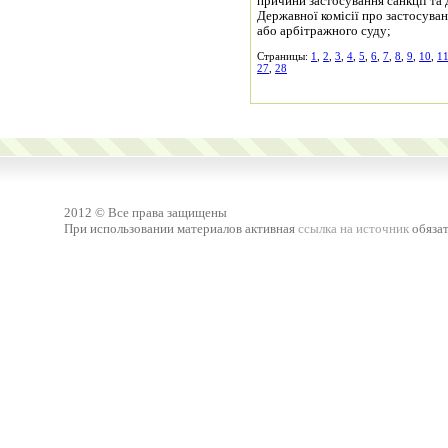
причини застосування санкції та 
Державної комісії про застосува
або арбітражного суду;
Страницы:
1
,
2
,
3
,
4
,
5
,
6
,
7
,
8
,
9
,
10
,
1
27
,
28
2012 © Все права защищены
При использовании материалов активная
ссылка на источник
обязат