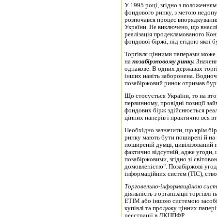
У 1995 році, згідно з положенням
фондового ринку, з метою недопу
розпочався процес впорядкуванн
України. Не виключено, що внасл
реалізація продекламованого Кон
фондової біржі, під егідою якої 
Торгівля цінними паперами може 
на
позабіржовому ринку.
Значенн
однакове. В одних державах торг
інших навіть заборонена. Водноч
позабіржовий ринок отримав бур
Що стосується України, то на вто
первинному, провідні позиції зай
фондових бірж здійс­нюється реа
цінних паперів і практично вся в
Необхідно зазначити, що крім бі
ринку мають бути поширені й на
поширеній думці, цивілізований 
фактично відсутній, адже угоди, 
позабіржовими, згідно зі світово
домовленістю". Позабіржові угод
інформаційних систем (ТІС), ств
Торговельно-інформащйною сис
діяльність з організації торгівлі
ЕТІМ або іншою системою засобі
купівлі та продажу цінних папер
реєстрації в ДКЦПФР.