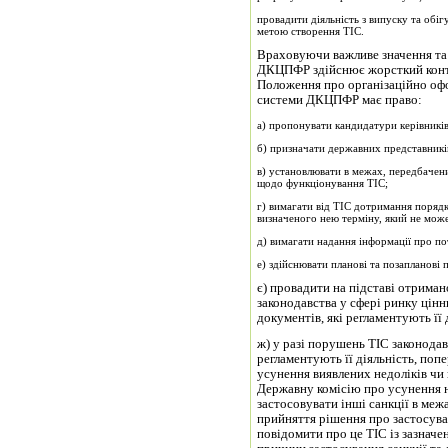
провадити діяльність з випуску та обігу
метою створення ТІС.
Враховуючи важливе значення та 
ДКЦПФР здійснює жорсткий конт­р
Положення про організаційно офо
системи ДКЦПФР має право:
а) пропонувати кандидатури керівників
б) призначати державних представникі
в) установлювати в межах, передбачени
щодо функціонування ТІС;
г) вимагати від ТІС дотримання порядк
визначеного нею терміну, який не може
д) вимагати надання інформації про по
е) здійснювати планові та позапланові 
є) провадити на підставі отрима
законодавства у сфері ринку цінн
документів, які регламен­тують її 
ж) у разі порушень ТІС законодав
регламентують її діяльність, поп
усунення виявлених недоліків чи
Державну комісію про усунення н
застосовувати інші санкції в меж
прийняття рішення про застосува
повідомити про це ТІС із зазнач