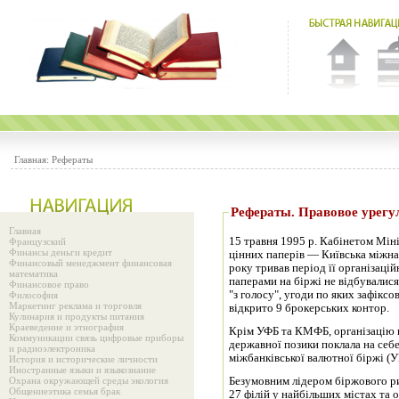
Главная:
Рефераты
Рефераты. Правово
Главная
15 травня 1995 р. Кабінетом Мін
Французский
Финансы деньги кредит
цінних паперів — Київська міжн
Финансовый менеджмент финансовая
року тривав період її організацій
математика
паперами на біржі не відбувалися
Финансовое право
"з голосу", угоди по яких зафікс
Философия
Маркетинг реклама и торговля
відкрито 9 брокерських контор.
Кулинария и продукты питания
Краеведение и этнография
Крім УФБ та КМФБ, організацію в
Коммуникации связь цифровые приборы
державної позики поклала на себ
и радиоэлектроника
міжбанківської ва­лютної біржі (
История и исторические личности
Иностранные языки и языкознание
Охрана окружающей среды экология
Безумовним лідером біржового ри
Общениеэтика семья брак
27 філій у найбільших містах та