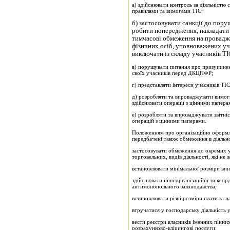
а) здійснювати контроль за діяльністю 
правилами та вимогами ТІС;
б) застосовувати санкції до пору
робити попередження, накладати
тимчасові обме­ження на провадж
фізичних осіб, уповноважених уч
виключати із складу учасників ТІ
в) порушувати питання про призупинення
своїх учасників перед ДКЦПФР;
г) представляти інтереси учасників Т
д) розробляти та впроваджувати вимог
здійснювати операції з цінними папера
е) розробляти та впроваджувати звітніст
операцій з цінними паперами.
Положенням про організаційно оформл
передбачені також обме­ження в діяльно
застосовувати обмеження до окремих у
торговельних, видів діяльності, які не
встановлювати мінімальної розміри вин
здійснювати інші організаційні та коо
антимонопольного законодавства;
встановлювати різні розміри плати за 
втручатися у господарську діяльність 
вести реєстри власників іменних пінних
розрахунково-клірингові послуги;