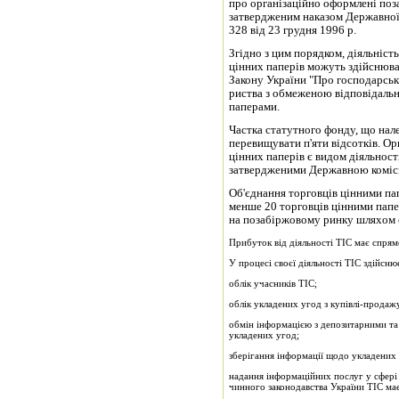
про організаційно оформлені поз
затвердженим на­казом Державної
328 від 23 грудня 1996 р.
Згідно з цим порядком, діяльність
цінних паперів можуть здійснюва
Закону України "Про господарські
риства з обмеженою відповідальн
паперами.
Частка статутного фонду, що нал
перевищувати п'яти відсотків. Ор
цінних паперів є видом діяльност
затверджени­ми Державною комісі
Об'єднання торговців цінними пап
менше 20 торговців цінними папе
на позабіржовому ринку шляхом 
Прибуток від діяльності ТІС має спрям
У процесі своєї діяльності ТІС здійсню
облік учасників ТІС;
облік укладених угод з купівлі-продажу
обмін інформацією з депозитарними та
укладених угод;
зберігання інформації щодо укладених 
надання інформаційних послуг у сфері 
чинного законодавства України ТІС має