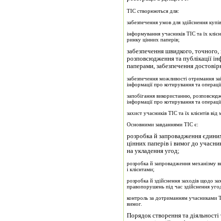
ТІС створюються для:
забезпечення умов для здійснення купі
інформування учасників ТІС та їх клієн
ринку цінних паперів;
забезпечення швидкого, точного, 
розповсюдження та публікації ін
паперами, забезпечення достовірн
забезпечення можливості отримання за
інформації про котирування та операці
запобігання використанню, розповсюдж
інформації про котирування та операці
захист учасників ТІС та їх клієнтів ві
Основними завданнями ТІС є:
розробка й запровадження єдиних
цінних паперів і вимог до учасни
на укладення угод;
розробка й запровадження механізму в
і клієнтами;
розробка й здійснення заходів щодо зах
правопорушень під час здійснення уго
контроль за дотриманням учасниками ТІ
вимог.
Порядок створення та діяльності