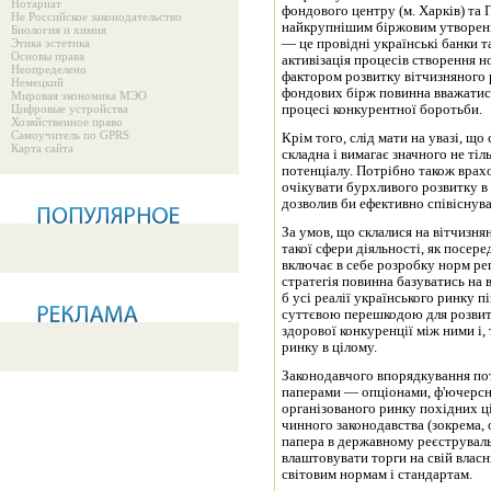
Нотариат
фондового центру (м. Харків) та 
Не Российское законодательство
найкрупнішим біржовим утворенн
Биология и химия
Этика эстетика
— це провідні українські банки т
Основы права
активізація процесів створення н
Неопределено
фактором розвитку вітчизняного р
Немецкий
фондових бірж повинна вважатися
Мировая экономика МЭО
Цифровые устройства
процесі конкурентної боротьби.
Хозяйственное право
Самоучитель по GPRS
Крім того, слід мати на увазі, щ
Карта сайта
складна і вимагає значного не тіл
потенціалу. Потрібно також вра
очікувати бурхливого розвитку в 
дозволив би ефективно співіснув
За умов, що склалися на вітчизня
такої сфери діяльності, як посе­р
включає в себе розробку норм ре
стратегія повинна базуватись на 
б усі реалії українського ринку пі
суттєвою перешкодою для розвит
здорової конкуренції між ними і,
ринку в цілому.
Законодавчого впорядкування по
паперами — опціонами, ф'ючерсн
організованого ринку похідних ц
чинного законодавства (зокрема, 
папера в державному реєструваль
влаштовувати торги на свій власн
світовим нормам і стандартам.