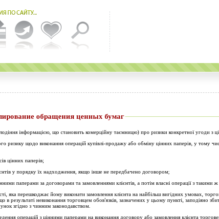
е урегулирование обращения ценных бумаг
олодіння інформа­цією, що становить комерційну таємницю) про ризики конк­ретної угоди з 
го ризику щодо виконання операцій купівлі-продажу або обміну цінних паперів, у тому числ
ів цінних паперів;
ієнтів у порядку їх надходження, якщо інше не передбачено договором;
інними паперами за договорами та замовленнями клієнтів, а потім власні операції з такими 
ності, яка перешкод­жає йому виконати замовлення клієнта на найбільш вигідних умовах, торг
о в результаті невиконання торговцем обов'язків, за­значених у цьому пункті, заподіяно збит
хунок згідно з чинним законодавством.
дення операцій з цінними паперами на виконання договору або замовлення клієнта торгове