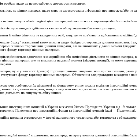
ім особам, якщо це не передбачено договором з клієнтом;
яльність по цінних паперах, щодо яких не зареєстрована інформація про випуск та/або не зд
 на інші, якщо в обміні задіяні цінні папери, емітентом яких є торговець або його афілійов
лієнтів, крім випад­ків здійснення касового обслуговування банком-торговцем;
кошти й майно фізичних та юридичних осіб, якщо це не пов'язано із здійсненням комісійної д
ндову біржу" вста­новлені також вимоги щодо ліквідності торговців цінними паперами. Так, 
перами з іншими торгов­цями цінними паперами, але не виконаних у даний момент (відкриті
утного фонду торговця цінними паперами.
ерів здійснюється одночасно з комерційною або комісійною діяльністю по цін­них паперах, 
цінними паперами, але не виконаних на даний момент (відкриті позиції), не може пере­ви
аперами.
аперів, що є у власності (резерв) торговця цінними паперами, який критих позицій, разом 
 статутного фонду торговця цінними паперами. Обчислення слід провадити виходячи з най
ховуючи особли­вості їх діяльності на фондовому ринку, можна виділити інвестиційні компа
іяльності з цінними паперами, мо­жуть залучати кошти для спільного інвестування шляхом емі
но діяльність по випуску та обігу цінних
вання інвестицій­них компаній в Україні визначені Указом Президента України від 19 лютог
атверджено Положення про інвестиційні фонди та інвестиційні компанії (далі — По­ложення).
иційна компанія створюється у формі акціонерного товариства або товариства з обмеженою 
нвестиційні ком­панії спрямоване, насамперед, на врегулювання діяльності інвестиційної к