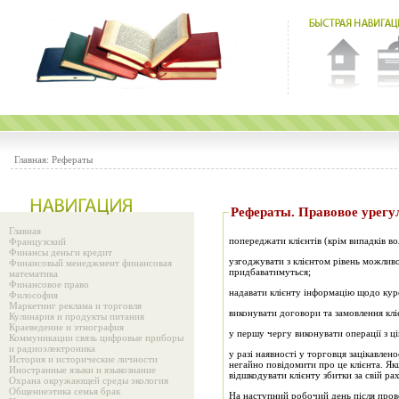
Главная:
Рефераты
Рефераты. Правово
Главная
попереджати клієнтів (крім випадків в
Французский
Финансы деньги кредит
узгоджувати з клієнтом рівень можливо
Финансовый менеджмент финансовая
придбаватимуться;
математика
Финансовое право
надавати клієнту інформацію щодо курс
Философия
Маркетинг реклама и торговля
виконувати договори та замовлення кл
Кулинария и продукты питания
Краеведение и этнография
у першу чергу виконувати операції з ц
Коммуникации связь цифровые приборы
и радиоэлектроника
у разі наявності у торговця зацікавле
История и исторические личности
негайно повідомити про це клієнта. Якщ
Иностранные языки и языкознание
відшкодувати клієнту збитки за свій ра
Охрана окружающей среды экология
Общениеэтика семья брак
На наступний робочий день після прове