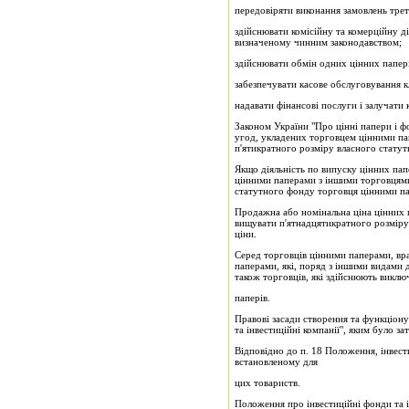
передовіряти виконання замовлень трет
здійснювати комісійну та комерційну ді
визначе­ному чинним законодавством;
здійснювати обмін одних цінних паперів
забезпечувати касове обслуговування к
надавати фінансові послуги і залучати 
Законом України "Про цінні папери і фо
угод, укладених торговцем цінними па
п'ятикратного роз­міру власного стат
Якщо діяльність по випуску цінних пап
цінними паперами з іншими торговцями 
статутного фонду торговця цінними п
Продажна або номінальна ціна цінних п
вищувати п'ятнадцятикратного розміру
ціни.
Серед торговців цінними паперами, вра
паперами, які, поряд з іншими видами д
також торговців, які здійснюють виключ
паперів.
Правові засади створення та функціону
та інвестиційні компанії", яким було з
Відповідно до п. 18 Положення, інвест
встановленому для
цих товариств.
Положення про інвестиційні фонди та і