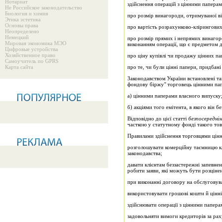
Нотариат
здійснення операцій з цінними паперам
Не Российское законодательство
Биология и химия
про розмір винагороди, отримуваної ві
Этика эстетика
Основы права
про вартість розрахунково-клірингових 
Неопределено
Немецкий
про розмір прямих і непрямих винагоро
Мировая экономика МЭО
виконанням опе­рації, що є предметом 
Цифровые устройства
Хозяйственное право
про ціну купівлі чи продажу цінних па
Самоучитель по GPRS
Карта сайта
про те, чи були цінні папери, придбані 
Законодавством України встановлені так
фондову біржу" торговець цінними пап
а) цінними паперами власного випуску
б) акціями того емітента, в якого він 
Відповідно до цієї статті
безпосередні
часткою у ста­тутному фонді такого тов
Правилами здійснення торговцями цінни
розголошувати комерційну таємницю кл
законодавства;
давати клієнтам беззастережні запевнен
робити заяви, які можуть бути розцінен
при виконанні договору на обслуговува
використовувати грошові кошти й цінні 
здійснювати операції з цінними папера
задовольняти вимоги кредиторів за рах