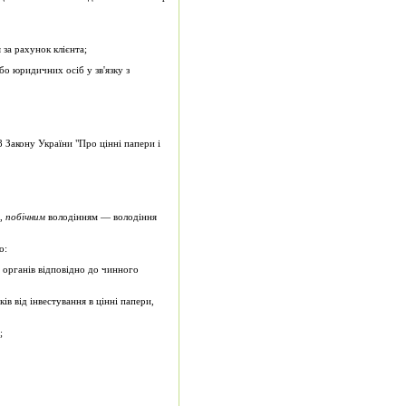
 за рахунок клієнта;
о юридичних осіб у зв'язку з
8 Закону України "Про цінні папери і
а,
побічним
володінням — володіння
о:
 органів відповідно до чинного
ів від інвестування в цінні папери,
;