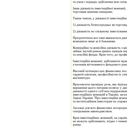
та умов і порядку здійснення нею спіль
Інша діяльність інвестиційної компанії,
торговців цінними паперами.
Таким чином, у діяльності інвестиційн
1) діяльність безпосередньо як торгов
2) діяльність по спільному інвестуванн
Пріоритетною все-таки вважається діяль
ком­панією лише за її бажанням.
Комерційна та комісійна діяльність з 
займає інутий ринок цінних паперів пе
та пенсійні фонди. Крім того, до проф
Інвестиційні компанії, здійснюючи прак
учасників вітчизняного фондового рин
Високий потенціал цих фінансових посе
га­рантії клієнтам, професійністю їх 
кон'юнктури.
Враховуючи провідну роль, яку відіграю
вирішення цього питання полягає у дво
діяльності одного суб'єкта підприємни
інвестиційних компаній в Україні, зага
Законі України "Про інвестиційні комп
та інституційним інвесторам по управл
Загальні для всіх фінансових посередни
спеціаль­ним законодавством.
Крім інвестиційних компаній, на украї
не можуть здійснювати, згідно з чинни
ринку.