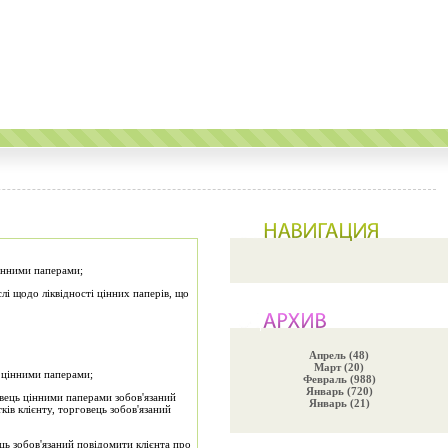
цінними паперами;
і щодо ліквідності цінних паперів, що
Апрель (48)
Март (20)
ж цінними паперами;
Февраль (988)
Январь (720)
овець цінними паперами зобов'язаний
Январь (21)
ків клієнту, торговець зобов'язаний
ць зобов'язаний повідомити клієнта про