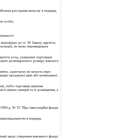
ійснена реєстрація випуску в порядку,
ані особи;
іяльності.
відповідно до ст. 30 Закону, вартість
 позиції), не може перевищувати
вартість угод, укладених торговцем
щувати десятикратного розміру власного
узятих, одночасно не можуть пере­
вищої продажної ціни або номінальної
нії, тобто торговців цінними
­сії цінних паперів та їх розміщення, а
о 1994 р. № 55 "Про інвестиційні фонди
відповідальністю в порядку,
омпанії щодо створення взаємного фонду