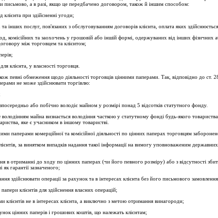
и письмово, а в разі, якщо це передбачено договором, також й іншим способом:
д клієнта при здійсненні угоди;
та інших послуг, пов'язаних з обслуговуванням договорів клієнта, оплата яких здійснюється
д, комісійних та заохочень у грошовій або іншій формі, одержуваних від інших фізичних аб
договору між торговцем та клієнтом;
перів;
для клієнта, у влас­ності торговця.
ож певні обме­ження щодо діяльності торговців цінними паперами. Так, від­повідно до ст. 2
ерами не може здійснювати торгівлю:
;
безпосередньо або побічно володіє майном у розмірі понад 5 відсотків статут­ного фонду.
м
володінням майна визнається володіння часткою у статутному фонді будь-якого товариств
ариства, яке є учасником в іншому товаристві.
ми паперами комерційної та комісійної діяльності по цінних паперах тор­говцям заборонен
ієнтів, за винятком випадків надання такої інформації на вимогу уповноваженим державних
ня в отриманні до ходу по цінних паперах (чи його певного розміру) або з відсутності збитк
і як гарантії зазначеного;
ння здійснювати операції за рахунок та в інтересах клієнта без його письмового замовлення
папери клієнтів для здійснення власних операцій;
ми клієнтів не в інтересах клієнта, а виключно з метою отримання винагороди;
унок цінних паперів і грошових коштів, що належать клієнтам;