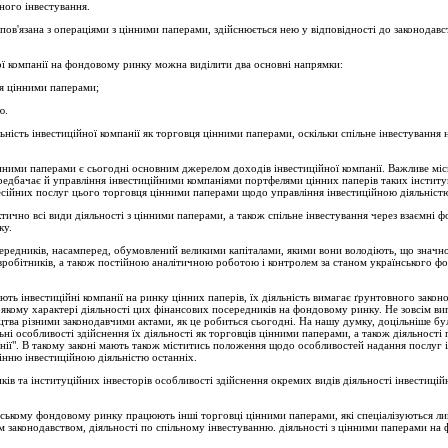
ного інвестування.
 пов'язана з опера­ціями з цінними паперами, здійснюється нею у відповідності до законодавс
ої компанії на фон­довому ринку можна виділити два основні напрямки:
ця цінними паперами;
ю.
ність інвестицій­ної компанії як торговця цінними паперами, оскільки спільне інвестування 
цінними паперами є сьогодні основним джерелом доходів інвестиційної компанії. Важливе мі
редбачає й управління інвести­ційними компаніями портфелями цінних паперів таких інституц
есійних послуг цього торговця цінними паперами щодо управління інвестиційною діяльністю
тично всі види діяльності з цінними паперами, а також спільне інвестування через взаємні 
ку.
редників, насампе­ред, обумовлений великими капіталами, якими вони воло­діють, що значно 
співробітників, а також постійною аналітичною роботою і контролем за станом українського 
ть інвестиційні компанії на ринку цінних паперів, їх діяльність вимагає ґрун­товного зако
якому характері діяльності цих фінансових посередників на фондовому ринку. Не зовсім в
цтва різними законодавчими актами, як це ро­биться сьогодні. На нашу думку, доцільніше бу
льні особливості здійснення їх діяльності як торговців цінними паперами, а також діяльност
анії". В та­кому законі мають також міститись положення щодо особли­востей надання послуг
інню інвестицій­ною діяльністю останніх.
ків та інституційних інвесторів особливості здійснення окремих видів діяль­ності інвестиці
нському фондовому ринку працюють інші торговці цінними паперами, які спе­ціалізуються ли
м законодавством, діяль­ності по спільному інвестуванню. діяльності з цінними паперами на