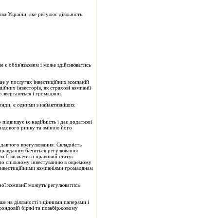
тва України, яке регулює діяльність
не є обов'язковим і може здійснюватись
сце у послугах інвестиційних компаній
ійних інвесторів, як страхові компанії
 зверта­ються і громадяни.
фонди, є одними з найактивніших
підвищує їх надійність і дає додаткові
фондового ринку та зміною його
нодавчого врегулювання. Складність
и­правданим бачиться регулювання
ло б визначити правовий статус
і по спільному інвестуванню в окремому
 інвестиційними компаніями громадя­нам
йної компанії можуть регулюватись
ше на діяльності з цінними паперами і
 фондовій біржі та позабіржовому