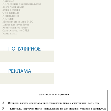
Нотариат
Не Российское законодательство
Биология и химия
Этика эстетика
Основы права
Неопределено
Немецкий
Мировая экономика МЭО
Цифровые устройства
Хозяйственное право
Самоучитель по GPRS
Карта сайта
двухсторонние карточки
Ø Возникли на базе двухсторонних соглашений между участниками расчетов
Ø владельцы карточек могут использовать их для покупки товаров в замкнутых