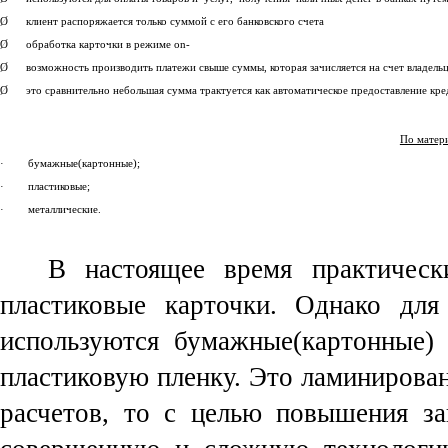
Ø клиент распоряжается только суммой с его бан­ковского счета
Ø обработка карточки в ре­жиме on-
Ø возможность производить платежи свыше суммы, которая зачисляется на счет владельц
Ø это сравнительно неболь­шая сумма трактуется как автоматическое предос­тавление кред
По матери
· бумажные(картонные);
· пластиковые;
· металлические.
В настоящее время практическ
пластиковые карточки. Однако для
используются бумажные(картонные) 
пластиковую пленку. Это ламинирован
расчетов, то с целью повышения з