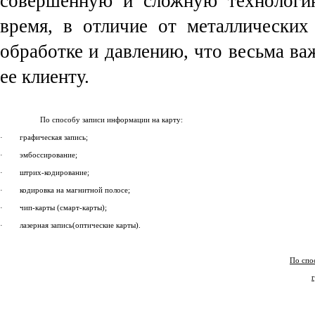
совершенную и сложную технологию
время, в отличие от металлических
обработке и давлению, что весьма ва
ее клиенту.
По способу записи информации на карту:
· графическая запись;
· эмбоссирование;
· штрих-кодирование;
· кодировка на магнитной полосе;
· чип-карты (смарт-карты);
· лазерная запись(оптические карты).
По спо