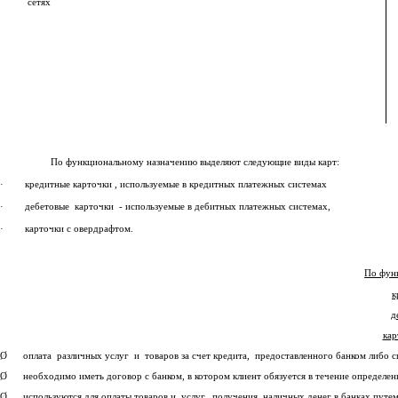
сетях
По функциональному назначению выделяют следующие виды карт:
· кредитные карточки , используемые в кредитных платежных системах
· дебетовые карточки - используемые в дебитных платежных системах,
· карточки с овердрафтом.
По фун
к
д
кар
Ø оплата различных услуг и товаров за счет кредита, предоставленного банком либо спе
Ø необходимо иметь договор с банком, в котором кли­ент обязуется в течение определенног
Ø используются для оплаты товаров и услуг, получе­ния наличных денег в банках путем 