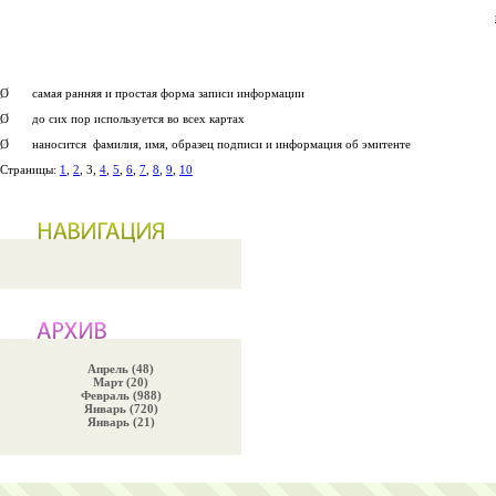
Ø самая ранняя и простая форма за­писи ин­формации
Ø до сих пор использу­ется во всех кар­тах
Ø наносится фамилия, имя, обра­зец под­писи и информа­ция об эмитенте
Страницы:
1
,
2
, 3,
4
,
5
,
6
,
7
,
8
,
9
,
10
Апрель (48)
Март (20)
Февраль (988)
Январь (720)
Январь (21)