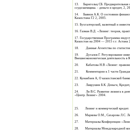
13. Барнгольц СБ. Предварительная 
ссудозаемщика. - деньги и кредит, 2, 2
14. Баянов А.К. О состоянии финансо
Казахстана Г2 2, 2005.
15. Бухгалтерский, валютный и инвести
16. Газман В.Д. «Лизинг: теория, прак
17. Государственная Программа индус
Казахстан на 2004 — 2015 г.г. Астана 
18. Данные Агентства по статистике 
19. Дугалов Г. Регулирование инвест
Внешнеэкономическая деятельность в К
20. Кабатова Н.В «Лизинг: правовое
21. Комментарии к 1 части Гражданск
22. Кунакбаев А, О казахстанской банк
23. Лаврушин Б.К. Деньги, Кредит, 
24. Ли B.C. Развитие лизинга в деят
«Центр Лизинг» 2004.
25. Лизинг и коммерческий кредит. 
26. Маркова О.М., Сахарова Л.С. Ли
27. Материалы Конференции «Лизинг 
28. Материалы Международной конфер