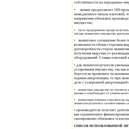
собственности на переданное им
• лизинг предполагает 100-проц
немедленного начала платежей, ч
напряжения обновлять производ
имущество;
• часто предприятию проще получить 
так как лизинговое имущество выступает
• лизинговое соглашение более ги
возможность обеим сторонам выр
договоренности сторон лизингов
получения выручки от реализации
оборудований. Ставки платежей
• для лизингополучателя уменьша
устаревания имущества, так как 
берется во временное пользование
нормам амортизации, то при лиз
дело с ускоренной амортизацией
• лизинговое имущество не числится у 
активы и освобождает от уплаты налог
• лизинговые платежи относятся на из
лизингополучателя и соответственно 
• производитель получает допол
как ограниченное финансировани
своевременно обновлять техноло
СПИСОК ИСПОЛЬЗОВАННОЙ ЛИ