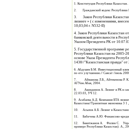
1. Конституция Республики Казахстан. 
2. Гражданский кодекс Республики Ка
3. Закон Республики Казахстан 
лизинге » ( с изменениями, внесе
10,03,04 г. N532-II)
4. Закон Республики Казахстан от 
банковской деятельности в Респу
Указом Президента РК от 10.07.03 
5. Государственной программе р
Республики Казахстан на 2005-20
основе Указа Президента Республ
1438//"Казахстанская правда" от 
6. Абдушев Б.М. Инвестиционный клима
по его улучшению.// Саясат //июль 200
7. Айманова Л.Б., Айтекенова Р. К. 
АГУим.Абая, 2004.
8. Акиндинов А. Лизинг в РК в само
22.03.03, УЧ 12.
9. Асабаева А.Д. Компания БТА лизин
Казахстана//Транзитная экономика 3 1 ,
10. Асылов А.Б. Лизинг в Казахстане//
11. Бабичева А.Ю. Финансово-кредит
12. Бакитжанов А. Филин С. Управл
примере Республики Казахстан). А., 20