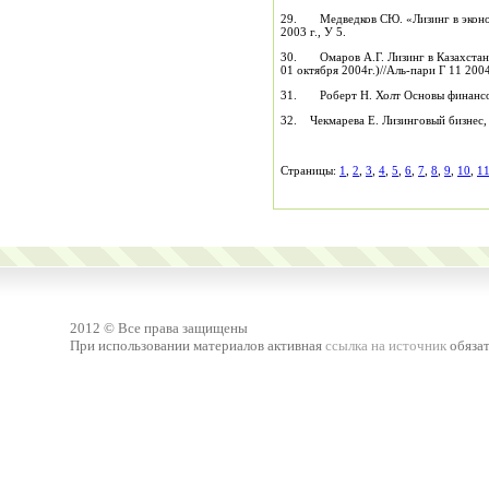
29. Медведков СЮ. «Лизинг в эконом
2003 г., У 5.
30. Омаров А.Г. Лизинг в Казахстане
01 октября 2004г.)//Аль-пари Г 11 2004
31. Роберт Н. Холт Основы финансо
32. Чекмарева Е. Лизинговый бизнес,
Страницы:
1
,
2
,
3
,
4
,
5
,
6
,
7
,
8
,
9
,
10
,
1
2012 © Все права защищены
При использовании материалов активная
ссылка на источник
обязат