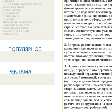
ориентированных лизинговых ком
Нотариат
Не Российское законодательство
задачи, казавшиеся до сих пор 
Биология и химия
финансирование в экономику, захв
Этика эстетика
которые до недавнего времени вр
Основы права
значительное финансирование. д
Неопределено
Немецкий
производственную сферу, для об
Мировая экономика МЭО
повышения конкурентоспособнос
Цифровые устройства
стране необходимо развивать ли
Хозяйственное право
создать соответствующие услови
Самоучитель по GPRS
Карта сайта
мира, этому уделяют самое прис
законодательство, налоговые льгот
2. Вопросы развития лизинговых
компании и финансовые институт
субъектов бизнеса, что являются 
поставщиков оборудования, приоб
трех сторон по нюансам лизингов
3. Одним из наиболее существен
от НДС определенного перечня о
последующей передачи в лизинг.
лизинговой компанией, а если ег
(пусть и для дальнейшей передачи 
распространяется. Это может пок
стороны законодательных органов
поправки, финансовые институты
интересы всех остальных участни
если вообще вошли. Тем не менее
различного оборудования на мес
по-прежнему востребованной.