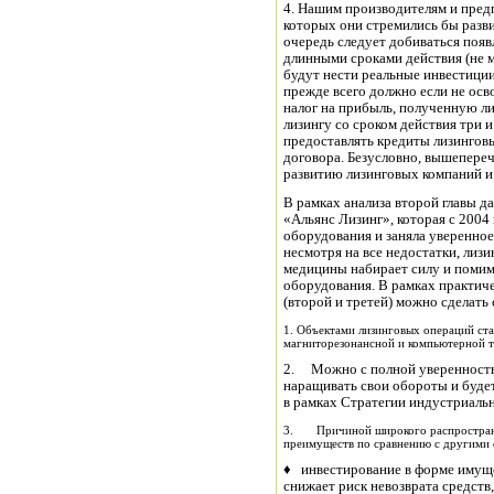
4. Нашим производителям и пред
которых они стремились бы разви
очередь следует добиваться появ
длинными сроками действия (не м
будут нести реальные инвестици
прежде всего должно если не осво
налог на прибыль, полученную ли
лизингу со сроком действия три и
предоставлять кредиты лизингов
договора. Безусловно, вышепере
развитию лизинговых компаний и
В рамках анализа второй главы д
«Альянс Лизинг», которая с 2004
оборудования и заняла уверенное
несмотря на все недостатки, лизи
медицины набирает силу и помим
оборудования. В рамках практиче
(второй и третей) можно сделат
1. Объектами лизинговых операций ста
магниторезонансной и компьютерной 
2. Можно с полной уверенностью
наращивать свои обороты и будет
в рамках Стратегии индустриальн
3. Причиной широкого распространен
преимуществ по сравнению с другими 
♦ инвестирование в форме имуще
снижает риск невозврата средств,