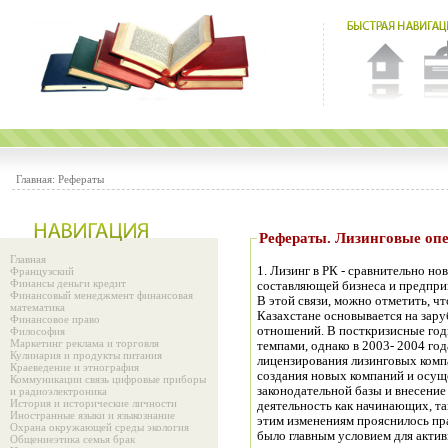
Главная:
Рефераты
Рефераты. Лизингов
Главная
1. Лизинг в РК - сравнительно но
Французский
Финансы деньги кредит
составляющей бизнеса и предприн
Финансовый менеджмент финансовая
В этой связи, можно отметить, ч
математика
Казахстане основывается на зар
Финансовое право
отношений. В посткризисные го
Философия
Маркетинг реклама и торговля
темпами, однако в 2003- 2004 го
Кулинария и продукты питания
лицензирования лизинговых комп
Краеведение и этнография
создания новых компаний и осуще
Коммуникации связь цифровые приборы
законодательной базы и внесение
и радиоэлектроника
История и исторические личности
деятельность как начинающих, т
Иностранные языки и языкознание
этим изменениям прояснилось пра
Охрана окружающей среды экология
было главным условием для акти
Общениеэтика семья брак