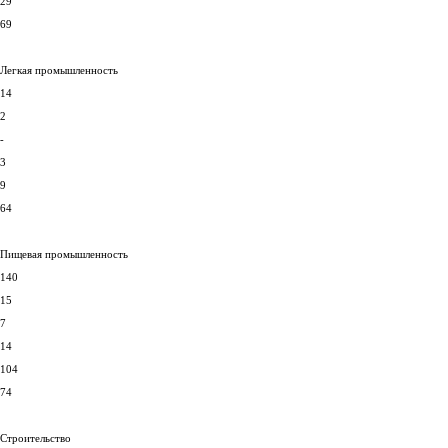
29
69
Легкая промышленность
14
2
-
3
9
64
Пищевая промышленность
140
15
7
14
104
74
Строительство