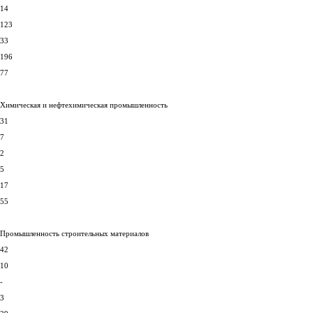
14
123
33
196
77
Химическая и нефтехимическая промышленность
31
7
2
5
17
55
Промышленность строительных материалов
42
10
-
3