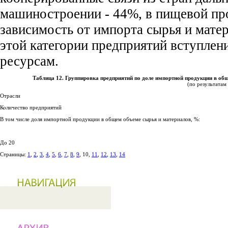
машиностроении - 44%, в пищевой пр
зависимость от импорта сырья и мате
этой категории предприятий вступле
ресурсам.
Таблица 12. Группировка предприятий по доле импортной продукции в об
(по результатам
Отрасли
Количество предприятий
В том числе доля импортной продукции в общем объеме сырья и материалов, %:
До 20
Страницы:
1
,
2
,
3
,
4
,
5
,
6
,
7
,
8
,
9
, 10,
11
,
12
,
13
,
14