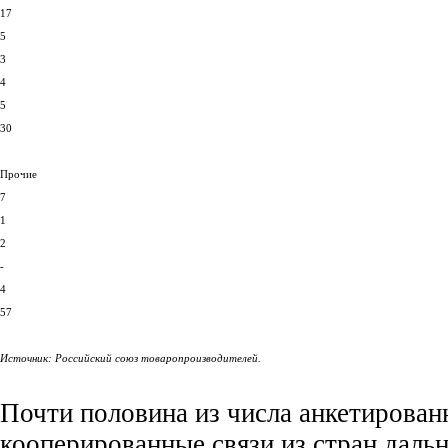
17
5
3
4
5
30
Прочие
7
1
2
-
4
57
Источник: Российский союз товаропроизводителей.
Почти половина из числа анкетирова
кооперированные связи из стран дальн