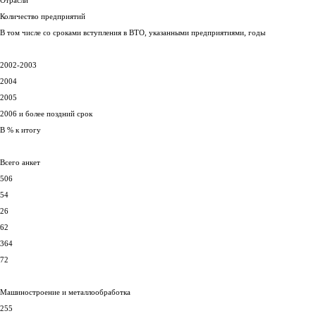
Отрасли
Количество предприятий
В том числе со сроками вступления в ВТО, указанными предприятиями, годы
2002-2003
2004
2005
2006 и более поздний срок
В % к итогу
Всего анкет
506
54
26
62
364
72
Машиностроение и металлообработка
255