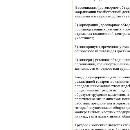
!) ассоциация ( договорное объе
координации хозяйственной деяте
вмешиваться в производственную 
2) корпорация ( договорное объе
производственных, научных и ко
отдельных полномочий, централь
участников;
3) консорциум ( временное уста
банковского капитала для достиж
4) концерн ( уставное объедине
организаций, транспорта, банков,
зависимости от одного или груп
Каждое предприятие для решения 
реализацией товаров и оказанием
определенным количеством людей
общественным трудом на предпр
образуют трудовые коллективы э
политическо-экономическом пони
работник предприятия и одновре
который осуществляет общую дея
кооперативных, частных предпри
личных, так и коллективных, об
Трудовой коллектив является сл
социально-экономической структу