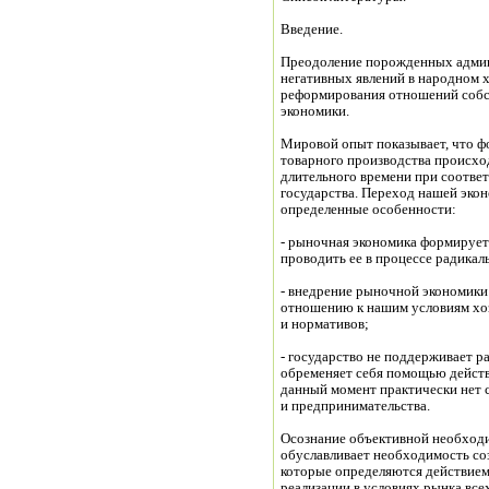
Введение.
Преодоление порожденных адми
негативных явлений в народном 
реформирования отношений собс
экономики.
Мировой опыт показывает, что ф
товарного производства происх
длительного времени при соотве
государства. Переход нашей эк
определенные особенности:
- рыночная экономика формирует
проводить ее в процессе радика
- внедрение рыночной экономики
отношению к нашим условиям хоз
и нормативов;
- государство не поддерживает р
обременяет себя помощью дейст
данный момент практически нет 
и предпринимательства.
Осознание объективной необход
обуславливает необходимость со
которые определяются действием
реализации в условиях рынка все