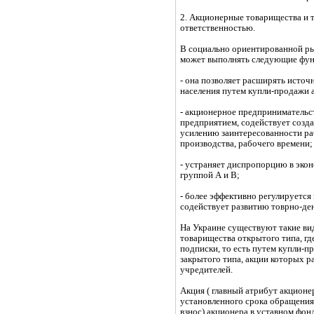
2. Акционерные товарищества и 
ответственностью.
В социально ориентированной р
может выполнять следующие фун
- она позволяет расширять источ
населения путем купли-продажи 
- акционерное предпринимательс
предприятием, содействует созд
усилению заинтересованности р
производства, рабочего времени;
- устраняет диспропорцию в эко
группой А и В;
- более эффективно регулируется 
содействует развитию товрно-д
На Украине существуют такие в
товарищества открытого типа, г
подписки, то есть путем купли-
закрытого типа, акции которых 
учредителей.
Акция ( главный атрибут акционе
установленного срока обращения
взнос) акционера в уставном фо