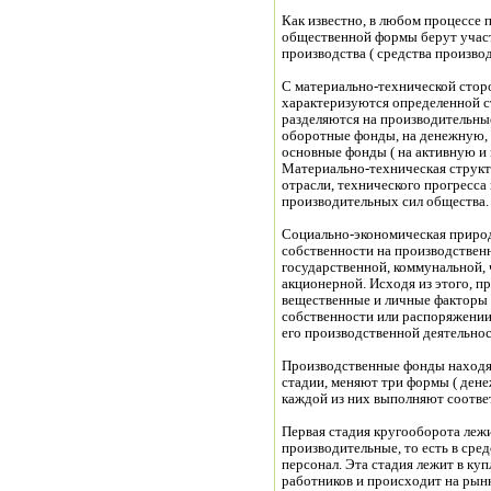
Как известно, в любом процессе 
общественной формы берут учас
производства ( средства производ
С материально-технической сто
характеризуются определенной с
разделяются на производительны
оборотные фонды, на денежную, 
основные фонды ( на активную и 
Материально-техническая структ
отрасли, технического прогресса
производительных сил общества.
Социально-экономическая приро
собственности на производствен
государственной, коммунальной, 
акционерной. Исходя из этого, 
вещественные и личные факторы 
собственности или распоряжении
его производственной деятельнос
Производственные фонды находят
стадии, меняют три формы ( дене
каждой из них выполняют соотв
Первая стадия кругооборота леж
производительные, то есть в сре
персонал. Эта стадия лежит в куп
работников и происходит на рынк