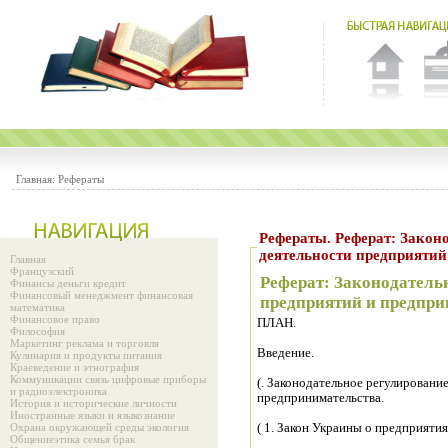
Главная:
Рефераты
Рефераты. Реферат: Закон
деятельности предприятий
Главная
Французский
Реферат: Законодатель
Финансы деньги кредит
Финансовый менеджмент финансовая
предприятий и предпри
математика
Финансовое право
ПЛАН.
Философия
Маркетинг реклама и торговля
Введение.
Кулинария и продукты питания
Краеведение и этнография
Коммуникации связь цифровые приборы
(. Законодательное регулировани
и радиоэлектроника
предпринимательства.
История и исторические личности
Иностранные языки и языкознание
Охрана окружающей среды экология
( 1. Закон Украины о предприятия
Общениеэтика семья брак