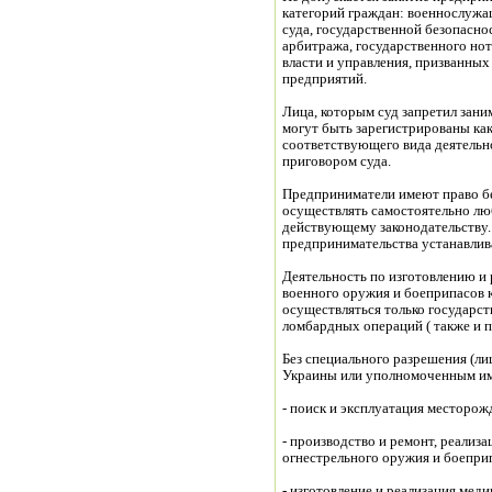
категорий граждан: военнослужа
суда, государственной безопасно
арбитража, государственного нот
власти и управления, призванных
предприятий.
Лица, которым суд запретил зани
могут быть зарегистрированы ка
соответствующего вида деятельно
приговором суда.
Предприниматели имеют право б
осуществлять самостоятельно л
действующему законодательству.
предпринимательства устанавлив
Деятельность по изготовлению и 
военного оружия и боеприпасов 
осуществляться только государс
ломбардных операций ( также и 
Без специального разрешения (л
Украины или уполномоченным им 
- поиск и эксплуатация месторо
- производство и ремонт, реализа
огнестрельного оружия и боеприп
- изготовление и реализация мед