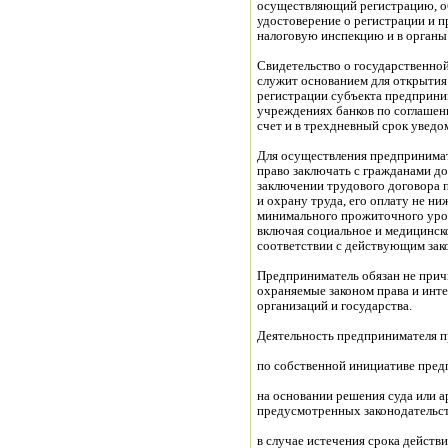
осуществляющий регистрацию, об
удостоверение о регис
налоговую инспекцию и в органы
Свидетельство о государственно
служит основанием для открытия
регистрации субъекта предприни
учреждениях банков по соглашен
счет и в трехдневный срок уведо
Для осуществления предпринимат
право заключать с гражданами до
заключении трудового договора 
и охрану труда, его оплату не ни
минимального прожиточного уров
включая социальное и медицинско
соответствии с действующим зак
Предприниматель обязан не прич
охраняемые законом права и инт
организаций и государства.
Деятельность предпринимателя п
по собственной инициативе пред
на основании решения суда или а
предусмотренных законодательс
в случае истечения срока действи