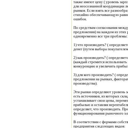
также имеют цену ( уровень зарп
для неосознанной координации л
рынков. Если взять все разнообр
стихийно обеспечивающую равнов
ошибок.
По средствам согласования межд
предложения) на каждом из этих
одновременно все три проблемы:
1) что производить? ( определяе
денег (путем выбора покупателем 
2) как производить? ( определяе
(каждый стремится использовать
конкуренцию и увеличить прибыль
3) для кого производить? ( опре
предложения на рынках, факторам
производства).
Эти рынки определяют уровень за
есть источников, из которых ск
устанавливает свои цены, переме
прибылью и оставляя нерентабель
определяет, что производить. П
функционирования рыночного хо
В соответствии с формами собств
предприятия следующих видов: