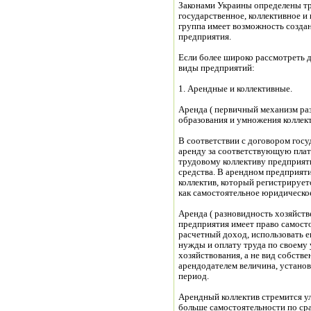
Законами Украины определены тр
государственное, коллективное и
группа имеет возможность создан
предприятия.
Если более широко рассмотреть 
виды предприятий:
1. Арендные и коллективные.
Аренда ( первичный механизм раз
образования и умножения коллек
В соответствии с договором госу
аренду за соответствующую плат
трудовому коллективу предприят
средства. В арендном предприят
коллектив, который регистрируетс
как самостоятельное юридическо
Аренда ( разновидность хозяйств
предприятия имеет право самост
расчетный доход, использовать е
нужды и оплату труда по своему
хозяйствования, а не вид собстве
арендодателем величина, устано
период.
Арендный коллектив стремится ул
больше самостоятельности по с