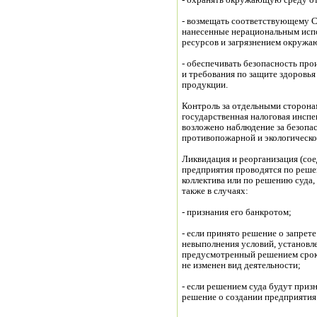
- охранять окружающую среду от
- возмещать соответствующему С
нанесенные нерациональным исп
ресурсов и загрязнением окруж
- обеспечивать безопасность про
и требования по защите здоровья
продукции.
Контроль за отдельными сторона
государственная налоговая инспе
возложено наблюдение за безопас
противопожарной и экологическо
Ликвидация и реорганизация (сое
предприятия проводятся по реше
коллектива или по решению суда
также в случаях:
- признания его банкротом;
- если принято решение о запрете
невыполнения условий, установле
предусмотренный решением срок 
не изменен вид деятельности;
- если решением суда будут при
решение о создании предприятия