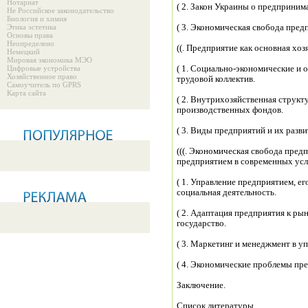
Нотариат
( 2. Закон Украины о предприним
Не Российское законодательство
Биология и химия
Этика эстетика
( 3. Экономическая свобода пред
Основы права
Неопределено
((. Предприятие как основная хо
Немецкий
Мировая экономика МЭО
Цифровые устройства
( 1. Социально-экономические и
Хозяйственное право
трудовой коллектив.
Самоучитель по GPRS
Карта сайта
( 2. Внутрихозяйственная структ
производственных фондов.
( 3. Виды предприятий и их разви
(((. Экономическая свобода пред
предприятием в современных усл
( 1. Управление предприятием, ег
социальная деятельность.
( 2. Адаптация предприятия к р
государство.
( 3. Маркетинг и менеджмент в 
( 4. Экономические проблемы пр
Заключение.
Список литературы.