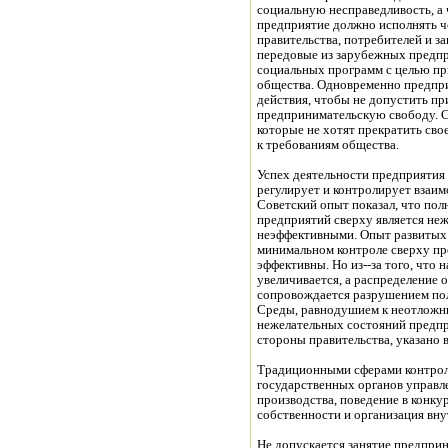
социальную несправедливость, а 
предприятие должно исполнять ч
правительства, потребителей и 
передовые из зарубежных предпр
социальных программ с целью при
общества. Одновременно предпр
действия, чтобы не допустить п
предпринимательскую свободу. 
которые не хотят прекратить сво
к требованиям общества.
Успех деятельности предприятия в
регулирует и контролирует взаи
Советский опыт показал, что по
предприятий сверху является неж
неэффективными. Опыт развитых с
минимальном контроле сверху пр
эффективны. Но из--за того, что
увеличивается, а распределение 
сопровождается разрушением пол
Среды, равнодушием к неотложн
нежелательных состояний предпр
стороны правительства, указано 
Традиционными сферами контрол
государственных органов управл
производства, поведение в конку
собственности и организация вн
Не допускается занятие предпри