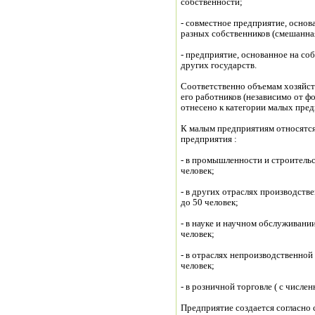
собственности;
- совместное предприятие, основ
разных собственников (смешанна
- предприятие, основанное на со
других государств.
Соответственно объемам хозяйст
его работников (независимо от ф
отнесено к категории малых пре
К малым предприятиям относятс
предприятия :
- в промышленности и строительс
человек;
- в других отраслях производств
до 50 человек;
- в науке и научном обслуживани
человек;
- в отраслях непроизводственной
человек;
- в розничной торговле ( с числ
Предприятие создается согласно 