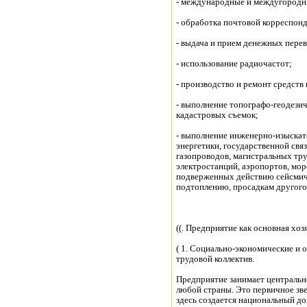
- международные и междугородн
- обработка почтовой корреспон
- выдача и прием денежных пере
- использование радиочастот;
- производство и ремонт средств 
- выполнение топографо-геодезич
кадастровых съемок;
- выполнение инженерно-изыскат
энергетики, государственной связ
газопроводов, магистральных тру
электростанций, аэропортов, мо
подверженных действию сейсмичн
подтоплению, просадкам другого 
((. Предприятие как основная хо
( 1. Социально-экономические и
трудовой коллектив.
Предприятие занимает центральн
любой страны. Это первичное зв
здесь создается национальный до