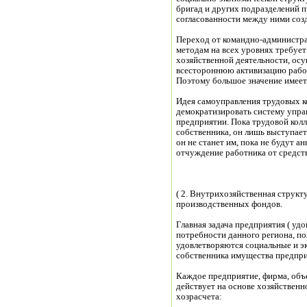
бригад и других подразделений п
согласованности между ними соз
Переход от командно-администра
методам на всех уровнях требуе
хозяйственной деятельности, осу
всестороннюю активизацию работн
Поэтому большое значение имеет
Идея самоуправления трудовых к
демократизировать систему упра
предприятии. Пока трудовой кол
собственника, он лишь выступает 
он не станет им, пока не будут а
отчуждение работника от средств
( 2. Внутрихозяйственная структ
производственных фондов.
Главная задача предприятия ( уд
потребности данного региона, по
удовлетворяются социальные и э
собственника имущества предпр
Каждое предприятие, фирма, объ
действует на основе хозяйственн
хозрасчета: