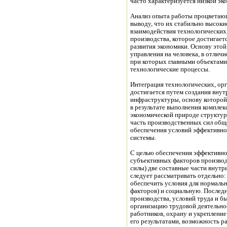
часто характеризуется низкой э
Анализ опыта работы процветающ
выводу, что их стабильно высок
взаимодействия технологических
производства, которое достигает
развития экономики. Основу этой
управления на человека, в отлич
при которых главными объектами
технологические процессы.
Интеграция технологических, ор
достигается путем создания вну
инфраструктуры, основу которой
в результате выполнения комплек
экономической природе структур
часть производственных сил общ
обеспечения условий эффективно
системы.
С целью обеспечения эффективн
субъективных факторов производ
силы) две составные части внут
следует рассматривать отдельно
обеспечить условия для нормаль
факторов) и социальную. Последн
производства, условий труда и 
организацию трудовой деятельно
работников, охрану и укрепление
его результатами, возможность ра