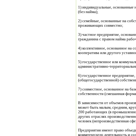
(без найма);
2) семейные, основанные на собс
проживающих совместно;
3) частное предприятие, основан
гражданина с правом найма рабо
4) коллективное, основанное на с
кооператива или другого уставно
5) государственное или коммунал
административно-территориальн
6) государственное предприятие,
(общегосударственной) собствен
7) совместное, основанное на б
собственности (смешанная форма
В зависимости от объемов произв
может быть малым, средним, кру
200 работающих (в промышленност
других отраслях производственной
человек (непроизводственная сфер
Предприятия имеют право объед
коммерческую деятельность и со