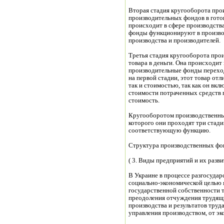
Вторая стадия кругооборота про
производительных фондов в гото
происходит в сфере производств
фонды функционируют в производ
производства и производителей.
Третья стадия кругооборота про
товара в деньги. Она происходит
производительные фонды переход
на первой стадии, этот товар отл
так и стоимостью, так как он вкл
стоимости потраченных средств 
стоимость.
Кругооборотом производственных
которого они проходят три стади
соответствующую функцию.
Структура производственных фо
( 3. Виды предприятий и их разви
В Украине в процессе разгосуда
социально-экономической целью я
государственной собственности 
преодоления отчуждения трудящи
производства и результатов труда
управления производством, от эк