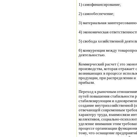
1) самофинансирование;
2) самообеспечение;
3) материальная заинтересованно
4) экономическая ответственност
5) свобода хозяйственной деятел
6) конкуренция между товаропрои
деятельностью.
Коммерческий расчет ( это эконо
производства, которая отражает
возникающих в процессе использо
продукции, при распределении и
прибыли.
Переход к рыночным отношениям
путей повышения стабильности 
стабилизирующим и одновременно
создание внутрихозяйственной (
отвечающей современным
характеру труда, взаимосвязи ин
коллективов, социально-психолог
уделение внимания этим требован
процессе организации функцион
тому, что оснащение предприят