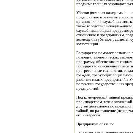
предусмотренных законодательс
Убытки (включая ожидаемый и не
предприятию в результате испол
органов или их служебных лиц, к
также вследствие ненадлежащего
служебными лицами предусмотрен
отношению к предприятиям, подл
возмещении убытков решаются с
компетенции.
Государство помогает развитию р
помощью экономических законов 
программу, обеспечивает социал
Государство обеспечивает льгот
прогрессивные технологии, созд
граждан, требующих социальной 
развитие малых предприятий в Ук
получении государственных кред
предприятий.
Под коммерческой тайной предпр
производством, технологической
другой деятельностью предприят
тайной, но разглашение (передач
его интересам.
Предприятие обязано: