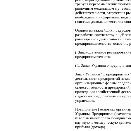
требует переосмысления экономи
рыночным механизмом с учетом 
действительности, отсутствия р
необходимой информации, подгот
( система довольно жестоких со
Одними из важнейших предуслови
разработка соответствующей зак
равноправной деятельности разл
предпринимательства, освоение р
(. Законодательное регулировани
предпринимательства.
( 1. Закон Украины о предприятия
Закон Украины “О предприятиях”
деятельности предприятий незав
организационные формы предприя
самостоятельности предприятий, 
проведении хозяйственной деяте
с другими предприятиями и орга
управления.
Предприятие ( основная организ
Украины. Предприятие ( самосто
который имеет права юридическо
научную и коммерческую деятель
прибыли (дохода).