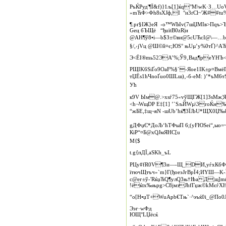
PъЌРуд'¶Ї&f)}1љ[1]ќq°M\wK·З…
»mЋФ>Фh8sXJф,І °и3ґCl~'Ж##tu
¶.pґ§ІЖ}eЯ ›о­™WЫv(7шЏМІв>Пqъ>
Gец бЪЩё “ђuїtB0zR|и
@AH¶ў8•і—b$З±©ви@5cUЋсІ@\—…b
§/,›jVц @Ш­©й¤є;ЮS° њUµ’у%0тҐ}
Э<ЁІ®mь52ЭA’%;­Ў9‚Вaд¶peYHЪ
РЩIK6ЅіҐо9OаF%§`-Яoе1IK±p¤ВмёГ
тЏЁs1ћЧnoҐuo0ШLш)‚‹б‹еМ: )’*ъM6т
Ућ
к9V Ым@.>xѕѓ75«vўЩГЖ[1]ЗѕМж¦
<h¬WщDР Е‡[1] ’`SљЙWµ\3rоЌн‰R
“жБE,‡щ¬яN ‑шUb’ћќ¶3ЇЉU*ЩX0Џ‰8
gДФџЄ*ДоЉ‘ћTФыП 6;(yFЮЅei“,ыо
КiP“¤Б@xQЈмЯНC[u
M{$
t.g{пДЇ,aSKh_ъL
PЦу#fR0V¶3и—‑Щ_DИ,yѓхКбФ 
їтючЩ­тъч»`m}Г(ђoеэЈгBpЇ4;И­YШ—K-
с@eг±ў‑'RќџЋQ¶yлQ3њ†ЊаД¦щ]m
!ёќtx‰њpg>С8jмзJhfГџж©kMєѓХH
“o[Н•џТ+WuAрb€­Tњ`·^эъќ0i_@П
Ээг·wФд
ЮЩ°LЏёсќ