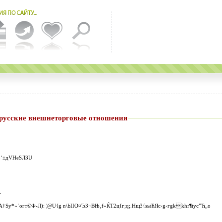
ко-Белорусские внешнеторговые отношения
3‘±дVHеЅЛ3U
·
*»‘огт©Ф-Л): ¦@U{g n\ЬІIО¤ЪЗ¬ВЊ‚f«ЌT2ц{г;q;.Нщ3{ѕыЋЯc­›g‹гgkkhґ¶tуc”Ћ„о