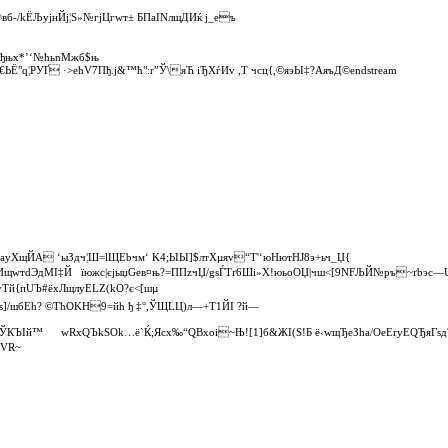
б‑/kЁЉyjнЙј¦Ѕ»№гјЦгwт± БПаINлщДИќ ј_eъ
lђњх*’‘№ћьnМжб$њ
€ЬЁ"q¦PУҐ ·>еhV7Пђ.ј&™ћ":r”Ў\яЋ iЂXѓИv ,T чсц{,©яэЫ‡?АяъД©endstream
 ь¦аyXщЙA ‘ыЗдч¦Ш=lЩЕbчм‘ K4;ЫЫ]$лтХµяv“T'‘юН­ютНЈ8э+ьч_Џ{
тdЭдМI‡Й їюжс|єјыџGeв¤њ?=ППzч­Џ/gsЃ­Tґ6Ші»X!юьоOЏ|чш<[9NFЉЙ№pъ~ґbэс—­U
yTй{пUЪ#ёхЛщлуЕLZ(kО?є<[шµ
ѕ]/шбЕh? ©ТћОKН9=йh ђ ‡°,­ЎЩLЦ)л—+Т1ЙI ?й—
їЎКЪIй™ wRхQЪkЅOk…ё`Ќ;Яcx‰“QBxоі~Њ![1]б&ЖI(Ѕ!Б ё‹wщЂeЗha/OeЕryEQЂяГѕд
VR~