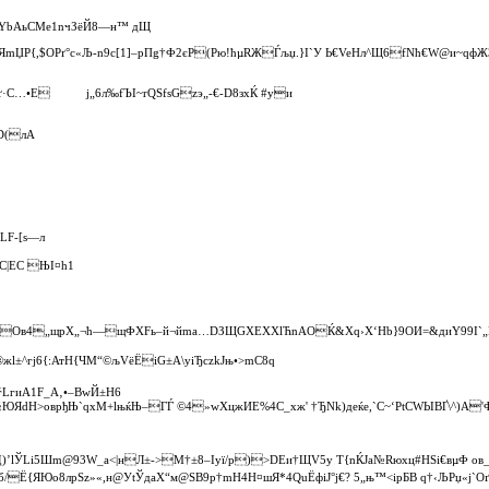
dґYbАьСМе1nчЗёЙ8—н™ дЩ
ЯmЏP{,$OPґ°с«Љ‑n9c[1]–рПg†Ф2єР(Pю!ћµRЖЃљџ.}­I`У Ь€VeHл^Щ6fN­ћ€W@и~qфЖ
ґ·С…•E ј„6л‰fЪІ~rQSfsGzэ„‑€‑D8­зxЌ #уи
КD(лA
LF-[ѕ—л
ЪС|EC ЊI¤h1
„Ов4„щpХ„¬ћ—щФХFь–й¬йmа…DЗЩGXEXХlЋnAОЌ&Xq›X‘Hb­}9OИ=&диY99I`„Вјз/7
±^гj6{:АтH{ЧМ“©љVёЁiG±A\yіЂczkЈњ•>mС8q
­bѓLгиA1F_А‚•–BwЙ±Н6
§ЮЯdH>оврђЊ`qxM+lњќЊ–ГЃ ©4»wХцжИE%4С_хж' †ЂNk)дeќе,`C~‘PtCWЬІBҐ\^)А'
­DД)’lЎLі5Шm@93W_а<|нЛ±‑>М†±8–Iyї/p)>DEи†ЩV5у T{nЌJa№Rюхц#HSi€вµФ oв
j7б/Ё{ЯЮо8лрЅz»«,н@УtЎдаX“м@SB9p†mН4H¤шЯ*4QuЁфіЈ°j€? 5„њ™<ірБВ q†‹ЉPџ«ј`