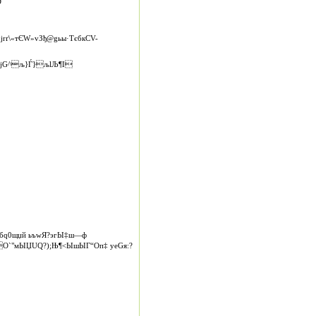
D
jrґ\«тЄW»vЗђ@gьы·TєбкCV-
›ЙјG^љ}Ѓ}љlЉ¶І
q0щџй ьъwЯ?эгЫ‡ш—ф
°O`"мЫЏUQ?);Њ¶<ЫшЫГ“Оп‡ уеGя:?