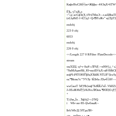
KвфтЈ0oЄ}Kзо¤Жђ|ђw–4®ЭцХ¤6ТW^в
ЁЂ„<j7љВ„o
<"»р¦›ж\CфЪ(X‹‡NчГМmЭ—л.жЦЊмT
(еLIџИd5 f<€q1~Qч¶H'хЖv” нј{Ђ)Т]
endobj
223 0 obj
6053
endobj
226 0 obj
<</Length 227 0 R/Filter /FlateDecode>>
stream
xњХ][Џ,·q†ч¬Ѕц® cЛІ%Е–=z00#{;ј_^
“NяМїАџятНй_Ю=юуїЕьХ»я|SЊСИщw
яэфЧ›йЧТOЮҐЂ0цХЋЫК NТLВ”{kwЅ
оь”¶&пњ?x‘“УVЛу \ЌЉбь‹Л3ь•AV—
wwСњпТ·ЪF)Чh}юф"ХdЌЌз7иЇ‑.VЫIZ
J«0E­eЖ®ћҐгKі№xЛЮюъ’¶ЮD]­О›j
+
Т|:їJзи„Їо…Ћф'ёj2~»]!NQ
ї Wћ• ни<Ю–Џw€мыK¬
Бгk?ё8x¦Џ.5FГµaЛH~