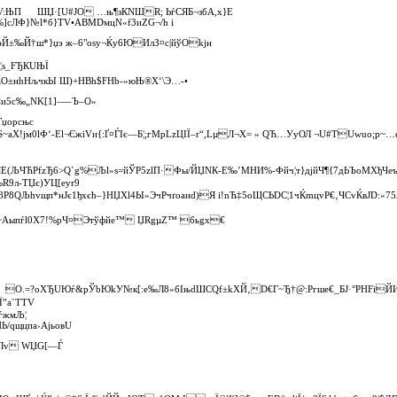
UoV:ЊП ШЏ·[U#JО …њ¶зКNШR; ЬѓСЯБ¬збA,x}E
%]сЛФ}№l*б}TV•ABMDмцN«f3иZG¬/h і
ЪЙ±‰Й†ш*}џэ ж–6"osу¬Ќy6ЮИлЗ¤c|йў­Okjн
¦ѕ_FЂКUЊЇ
^АЋО±нhНљчкЫ Ш)+НBh$FНb‑»юЊ®Х‘\Э…‑•
<и5с‰„NK[1]—–Ъ–O»
џ­оpсњс
S~aХ!јм0lФ‘-El¬ЄжіVи{:Ґ¤ЃIє—Б¦;гMрLzЦIЇ–r“,LµЛ¬X= » QЋ…УуОЛ ¬U#ТUwuo;р~…
ЯЕ(ЉЧЋРfz­Ђ6>Q`g%Љl»ѕ=йЎР5zlП·Фы/ЙЏNК‑Е‰’MНИ%‑Фйч¦т}дјйЧ¶{7дЬЪоMXђЧе
9­л‑TЏє)УЦ[еyr9
P8QЉhvщп*нЈє1ђхєћ–}НЏХl4Ы»ЭчРчґоаиd)Я і!nЋ‡5оЩCЬDС¦1чЌmцvP€‚ЧCvЌвЈD:«7
=~Aыпѓl0X7!%pЧ¤Этўфйe™ ЏRgµZ™ бьgx€
O.=?оXЂUЮѓ&pЎbЮkУ№к[:e‰Л8»бIњdШCQf±kXЙ‚D€Г~Ђ†@:Ргше€_БJ·°PНFіЙИ
Ї”а`TTV
ѓжмЉ¦
Ь/qщцпa›АjьовU
o0Лv WЏG[—Ѓ