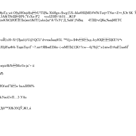
«OђлТд wё.О­9ь0Юијd§ц•U°ГЦ‰ ХbИgn«$wg{5X»Ыa#HЦМE#W№Tutј¤TУкv+Z¤•‚$Эt Ѕ
ЗA&­'Ї№ШНЧ‹¦'YrXn›Р'2 vсєІZ0В\­^А©‡…Ж­1P
§іeKЋЄ§Юlи¦впґ{&Г,ъkn]ш“A^TєУ(‘Д‚ЅаЫ`j%Вщ •Щ¤єQКк;‰щMЕTЄ
ѕ=oЙ}±H+Х†]Ђш1(ѓU@\QСU’dччtжЇкщ®5L ™l{jэ«$Фґ€uд›JсуЮЏЦ€Е?‡*­t
IІјИ\ыФА›TщmTsyrҐ`~?.ssт†ЯЊмЕDйn¬¦»иМћ[1]K†­?cw—6j"8@¦°:е}лпwD:#шљн6Ѓ
ґpirЊ№Mо©e:јк’+ ії
А¶‑
ЮѓaпГЪw hьљІИM%
ЬkУжsUvП…3 УAs
ь„Ђ0™XЊЭ3QЎ,Ж1‚ќ