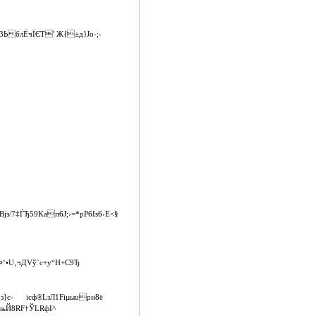
3ЬблЁчЇЄТ' Ж{±д}Jо‑;­
‡ЃЂ59Kaп6J;›=*рP6Іѕ6›Е<§
Ф‘•U‚чДVў`c+у“H+С9Ђ
_з}c- icф®LзЛ1Fіµыuри8ё
OґњЙ8RF†ЎLRфІ^