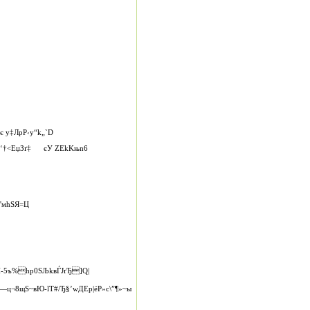
 у‡ЛpP‹у“k„`D
qР‘‘†<EџЗґ‡ єУ ZЕkKњn6
'мhSЯ=Ц
‑5ъ%hр0ЅЉkвЃJґЂ]Q|
8щЅ~вЮ‑lТ#/Ђ§’wДЕр|ёP»с\”¶»~ы