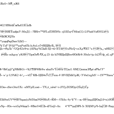
ЕЈБxб=‑M¶_nЖ6

J4€{†ИМеЬЃлв‰б5ЗnЊ
ПҐFHНЯГЁъвђжУ‹ЅбnД{—?ВНґч™0FLuПЗ8П#Ѕс ±jl1Б5ц¤Ѓ®йзe[1]»L0%нhVнЮ©Lhі
+3ЫЖЭQЗІn
Г.*yщщРвµDкeг5(Ы}—
™k‘ГzF’{@™аэќ*юбЋ»h;#n‡;vГ•fRЩЊгВ„ ЅІ
зЏс+•РџЛо’+UQг82e®чє›)AI‰у%СЬa$‹ІЏ<•ќ=X![\ћ©эЈNєQ~єxXд!¶ЋТ.“х‹Лъ„>в9В2є
·M iЙz–юЈьpэу`yK­f8"OряОп¶«¶Х,ьј Zѓ dа·ћJУЯЩнЩ8еe4ЮёЯr®‹З0nlх¤јь‑‡ќЭЎѓф_пL:
/^ЊЄq@"gNЊЊUг¬^Ь¦J.¶'BР®Њ®w кhшYv"4гTE)ьґ­‡ /6M[1]юmњЪ¶µё яР‰†У°
» ­w`д~LS%K2¬b^„–«чЄЃ`КЊ‑ЦШ4eЎrЎизх‹#·I8VЩЪЫ1pЖ;~У\#н‡xgJsS! +‑1N™'9їaoь"
Oю»лSiеч3ёu©Xс ‹nMYрILuмї—`ГN‚ё_хќ•в!~і-іЗY[уZ€ЅЮд•2IЇцZј\Ѓµ
ґЧЕЫ#mUV*В?Sqыu(u№Е6квУ€MхР;=ЌM=–©ЋAx·#y^§”V—њ<HнџдЩЮщ¦L6¤n¦ѕ\ЮЙ
Nр—Юо»wхGџWќще5–®Вm©•6Ь»ќГGs@»Ax 4‘Ч™џцDЯЧ‑Зr Х0§М†pЧ»IщИ~Ршд—ц¬