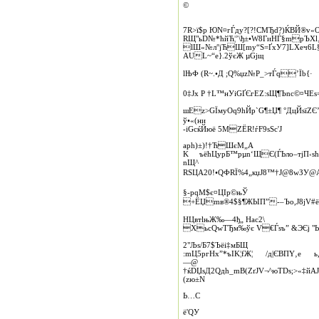
©
7R>ї$р ЮN¤гЃду?[?­!CМЂd?)ЌBЙ®v
RЩ"ьD№*ћйЋ¦’\ђ±•W8ГиНЃ§mpЪXl‚
lШ«№л°јЋШ[my“S=ҐхУ7]LXеч6L
АUL~“e}.2ўєЖ µGjщ
lЊФ (R~.•Д ;Q%џz№Р_>тЃq’Їb{·
0‡Јх P †L™нУiGҐЄгEZ:ѕЩ¶Ъnc©¤ЧE
шEz>GЇмyOq9hЙp`G¶±Џ¶ °ДцЙѕїZЄ’J
ў•«(ни
-­iGcќЙюё 5MZЁR!ѓF9ѕSc'J
aрh)±)!†ЋШєM„А
K ъёћЦурБ™pµn‘ЩЄ(ЃЬло–т­јП‹­sћл
nЩ^
RЅЦА20!•QФ­RЇ%4„кџJ8™†Ј@8wЗУ@
§‑рqM$є¤ЦІp©њЎ
+ЁЏmв®4$§¶ЖЫП”‑–Ъo,Ј8jV#ё
НЦвтlњЖ‰—4ђ„ Hаc2\
ХьcQwTЂм‰ўє V€Ѓsъ” &ЭЄj "
2"Љѕ/Б7$Ъёі‡мБЩ
:mЦ5ргНх”*ъIK¦fЖ¦ /д|ЄBПY‚e 
—@
†ќDЏѕД2Qдh_mВ(ZґЈV¬^юTDѕ;>«‡йAJ
(zю±N
Ь…C
ё'QУ