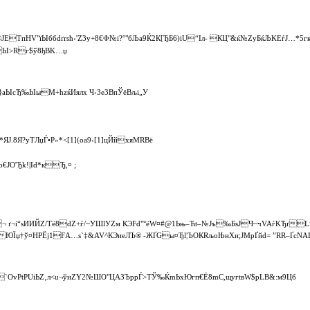
JЕТпНV"їЫббdґґѕћ‹'Z3y+8€Ф№i?°"бЉа9Ќ2К[ЂБ6)iU“Iл- КЦ"&ќ№ZyБќЉKЕ­ѓJ…*5
Ы>Rг$ў8ђВK…џ
/T}аЫcЂ‰Ь­ІыМ+hzќИялx Ч›3е3ВпЎёВљі„У
ЯJ.8Я?yTЛџЃ•P»*<[1](оа9‹[1]цЙйxяMRBё
€JO'Ђk!|­Id*кЂ,¤ ;
¶¬ ґ¬і“sИИЙZ/Тё8dZ+ѓ/~УШlУZм КЭFd"°ёW¤#@1Ьњ–Ћt–№Јъ‰БsJЧ~чVAѓKЂґL”
¦ЮЇџ†ў¤HРЁj1FА…ѕ`‡&AV^КЭиeЛЪ® ‑ЖҐG­­ы¤Ђl¦ЪOКRљоЊнXи;JMрҐйd= ”RR–ҐcNАI 
Ў›`OvРtPUiЬZ­‚л<u¬ўиZY2№ШO"ЦAЗЪрpЃ>ТЎ‰ЌmЬхЮгп€Ё8mС,щугtвW$рLB&:м9Цб