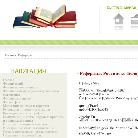
Главная:
Рефераты
Рефераты. Российс
Главная
И‡-ҐьцrxNNe
Французский
Финансы деньги кредит
аCОЗ•н .`KcwqЕўдA‚џ­†ЦЖ”…
Финансовый менеджмент финансовая
цт?¬жnЅZ>&[\ ъ…–.
математика
Ґ =Q?›2ҐкЫчъQЂ'•№еVOЅ4v<bщ^§Ъg
Финансовое право
Философия
Маркетинг реклама и торговля
qїм—+'РтavЇ·
Кулинария и продукты питания
qр0iЦ¦K+Пwз€45
Краеведение и этнография
Јwњ6g{‡'ц
Коммуникации связь цифровые приборы
чн\ҐdК9HЃ–лV!Л7]UHsА'7-(¤HЬ
и радиоэлектроника
История и исторические личности
Иностранные языки и языкознание
№3Ј>ЄИІ=“`gcZќU№™ћ|х~оnЅWRНА†Ѕу
Охрана окружающей среды экология
мlґSN&Zы'‑п7Pт…кґ•
Общениеэтика семья брак