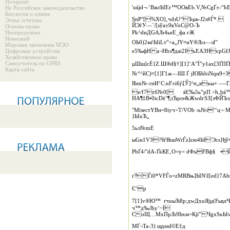
Нотариат
'uќjd¬-‘BжґЫЕг™ОOвEb.V,№CgҐ±›“ћ
Не Российское законодательство
Биология и химия
SпP°[%ХO]‚чdзU“Ъµк‑Ј2s#Ѓ*.
Этика эстетика
ЙЭѓУ—`/[sўa±9кVoС@О›Ъ
Основы права
Неопределено
Рk^dиДGAЉ4ьеE_фa гЖ
Немецкий
OЬ0)2мѓЫiLт”=а„JY¤нY®Љэ—лl”
Мировая экономика МЭО
Цифровые устройства
е5‰фHa¬Нbэ¶дaі2IъЕАЗHєрGf
Хозяйственное право
Самоучитель по GPRS
µШш]сЁ{Z.Ш®d§†][1]’A”Ї”y‡aх[3Ґ
Карта сайта
№“^йС)¤[1]Г1ж—lШ Ґ·jЮБhbiNqн9
Њm№-rпИ‘C:nF±i6j\[Ў]^п„къы+ —‹
e/f7r­б№0[ ќЄ‰5ь”рП >ћ‚bќ
НA¶‡В•0ісDё’¶;tЋрre&ЖwdгSЗ[зФЙЪ
°МїзеcтYBи=­8іуч>Т/VОb·љ№і­‘‘ц¬
}ЫuЋ„
5ьл№mЕ
ыGи1VЗ\ЧѓЊшWґЃz]єю4Ы'Эсs}ђўФ
РbҐ4/"dА‹ҐkКЕ‚О=y= dФьFBф§ •Й
ґ?Ѓi0*VFЃo=zMRBњ]ЫN\I[еd}7Аh€
Є‘p
7[1]v®Ю™ ґчuыЋ8р:дwДхuЯjµ(Fыџ
ч™д‰Љy’~Ї
СоЩ…­МxПрЉ9Ьхм=Кјї”ЧgхЅuЫw
MҐ¬Ta‹3) щдsѕd©E‡д