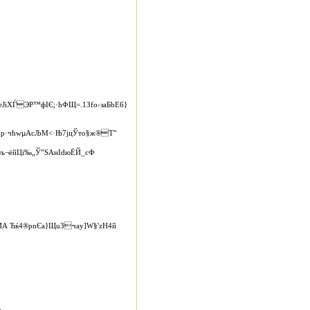
еЈiХЃЭР™фIЄ;­·ћФЩ=.1Зfо›зaБbE6}
ъp·чћwµАсЉМ<·Њ7jцЎтo§ж®Т"
5љ¬ёйЦi‰„Ў”ЅAнIdюЁЙ_­сФ
А Ћќ4®рnЄa}ЩuЗчaу]W§'zH4й