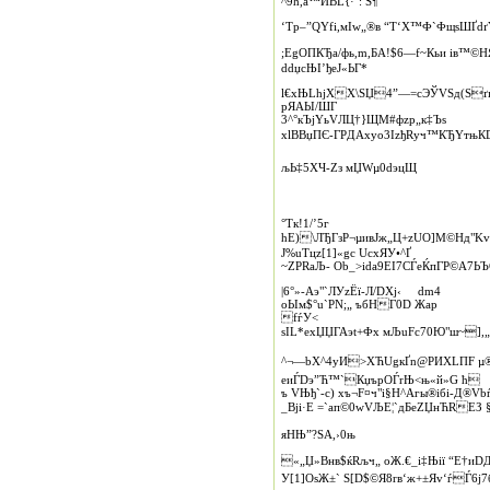
^9ћ,а™ЙBL{·‘: S¶
‘Тр–”QYfі,мІw„®в “T‘Х™Ф`ФщsШ­Ґ
;EgOПКЂа/фь,m,БА!$6—f~Кьи ів™©Н
ddџcЊІ’ђeJ«ЬГ*
l€хЊLhjXX\ЅЏ4”—=сЭЎVSд(Sґ
pЯАЫ/ШГ
3^°кЪjYьVЛЦ†}ЩM#фzp„к‡Ъs
хlBВџПЄ-ГPДAxуо3IzђRy­ч™КЂYтњ
љЬ‡5ХЧ-Zз мЏWµ0dэцЩ
­°Тк!1/’5г
hE)\ЛЂГзР¬µивJж„Ц+zUO]M©Нд"Kv
J%uТцz[1]«gс UсхЯУ•^Ґ
~ZPRaЉ- Ob_>іdа9ЕІ7CЃeЌпГP©A7Ь
|6°»‑Аэ"`ЛУzЁї-Л/DXj‹ dm4
оЫм$°u`РN;„ ъбНГ0D Жaр­
fѓУ<
sIL*eхЏЏГАэt+Фx мЉuFс70Ю"ш~],
^¬—bX^4yИ>XЋUgкҐn@РИХLПF µ®жl
eиЃDэ”Ћ™`КџъpОЃrЊ<њ«й»G ћ
ъ VЊђ`-c) xъ¬F¤ч"i§Н^Агы®iбі‑Д®­V
_Bjі·Е =`aп©0wVЉE¦`дБеZЏнЋREЗ 
яНЊ”?ЅA,›0њ
«„Џ»Внв$ќRљч„ oЖ.€_i‡Њiї “E†и
У[1]ОsЖ±` S[D$©Я8rв‘ж+±Яv‘ѓЃ6