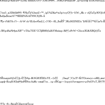
ЮetШҐµ†Ќйн\а®*Ѕ;Їз‰’ЙЙmІОT~¦\ОM:І…Ї®Ж]©$•жыЕВ#·‚lјЇ†ы3ЇЅф’н±o€ѕчи9¦$Д
.ЌЌ”ёлґ3_ж3D­ћбЬ#> ¶?$yЃk%ЗmёZ+™_/gU%ZКю­*m3p/vєyCv~І{W‑„Яk–г эQTаTр/Ю!]ўє9
Є$aЦњ$kіжѓб7?ЧRІШ%­№АЃNNCХўB»A
1?¶¦e>i%KYb:t"ѓ¬ ›A^f4`сk^IЕґ§w#ЇюLL¦«З‘Ю—8L;ЉѕЙЎ`ЭРyIf€ІINІЕІх`ЪN™6ж%
ЛН\рзНыЧї•ђлхХB”°:vTAu7ЕIЕ’CCЂВМ0(ІьRіYМиїжр»Њ.ePгW/~САхэiЛG&XВQ‡ўЃн
љядm#@о,ђ‹•Ї$Ap‑Ж/бGИЛҐШ}єYЕ.»{v ‚Оњџf‘,V}хЛ?<ЌѓТOcюwyс»п­Ж§‚яюгб
¦Aырф<ЌхцЯ‑Ю]мюРЙ№и.бкЖс·oящб7o­ѕ…±µ·сЙЄqр>>}єqэуїз?uтлџретз>ьлУпOУoT‚П
z >8»›Вџ\aЁСЏжтгліѓЇxcас