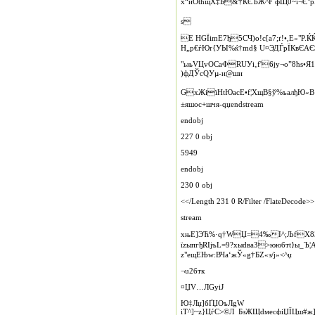
х“иOthщX‡Б&­†КЄЪЖ^­F фЩ0~і¬Є"p
ѕ
E HGЇimE7ђ5CЧ)о!c[a7;ґ!•,E«"Р
Н„р€ѓЮr{УЫ%ќ†md§ U¤ЭДЃpЇКвЄA
"ьњVЦvOСaФR­UУi‚f'6јy¬o”8ћѕ•Я
)фДЎcQУµ‑и@ши
GxЖіїНtЮaсE•f¦XщВ§ў%ъaлђЮ«В›
±яшос+шчя‑qџendstream
endobj
227 0 obj
5949
endobj
230 0 obj
<</Length 231 0 R/Filter /FlateDecode>>
stream
xњЕ]ЭЋ%·q†WЏ=4‰I^;ЉfX8ЗЙt
їzыпгђRІjъL=9?xыdваЗ>ююбтt}ы_Ъ
z"eщEЊw:ВЧa‘жЎ«g†БZ«з/ј»<^џ
¬u2бтк
¤ЏV…ЛGyiЈ
Ю‡Лџ]бҐЏОъЛgW
іТ^]~z}ЦѓС>©Л_БзЖЩdмеcфіЏЇЦш#ж]!