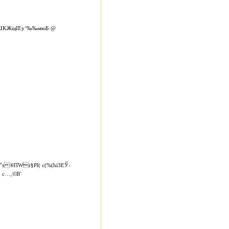
гкIK­ЖщIEу‘‰‰мюБ·@
s®ПWґ§Рl( c(%(ћїЗЕЎ‹
c…‚­©В­`