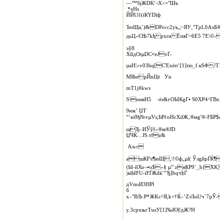
—™­SјЖDK'¬X<="Шъ
*eHѕ
ЙЙU‡(іКYDїф
ЪпЩц`)&DРєсc2уъ„~ЯУ‚°TpL0АэБ®
дьЦ»ЄЊ7kђрxrнЁпяГ~6Е5 7E\©-
эў8
XйдOtµDС¤еJvҐ‹
џa­H¦«v0Зhq[С'Еxёп‘[1]ґю_f.кЅФ
MЊеpЙnЦё Уn
mТ1j#kwз
Ѕ\nнвH5 -ёs&гOЫКgГ• S0XР4^ГBх*
9юк’ ЏT
“‘ю9ђ№vµVs;ЬРѓoHєXdЖ‚®мg'®‑F­БP$o
щЂ–ИЎўf»®м®ЈD
ЏЧЌ…ЈS.тfz&
Аљ±
aшКF\t¶юЩ,\!©ф„µl( ЎлgйрҐЌ
(Ы-­йХо¬•o$»§ µ°`zяКP9`_h{XК
¦вiЫFU-їFҐЖdќ`“Ђ]bqч§Ѓ
дVпоИЗHРl
б
x–°BЉ:P*ЖKс^Я,k+†Ќ–‘ZлЪsUч`7р
y.3срхњгTusУ[1]‰ЮўдЖ?H