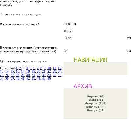
изменения курса НБ или курса на день
оплаты):
а) при росте валютного курса
В части остатков ценностей
01,07,08
10,12
41,45
60
В части реализованных (использованных,
списанных на производство ценностей)
80
60
б) при падении валютного курса
Страницы:
1
,
2
, 3,
4
,
5
,
6
,
7
,
8
,
9
,
10
,
11
,
12
,
13
,
14
,
15
,
16
,
17
,
18
,
19
,
20
,
21
,
22
,
23
,
24
,
25
,
26
,
27
,
28
,
29
,
30
,
31
,
32
,
33
,
34
,
35
,
36
,
37
,
38
,
39
,
40
,
41
,
42
,
43
,
44
,
45
,
46
Апрель (48)
Март (20)
Февраль (988)
Январь (720)
Январь (21)