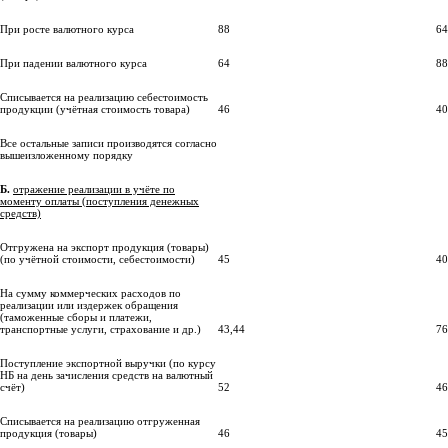
При росте валютного курса
88
64
При падении валютного курса
64
88
Списывается на реализацию себестоимость
продукции (учётная стоимость товара)
46
40
Все остальные записи производятся согласно
вышеизложенному порядку
Б.
отражение реализации в учёте по
моменту оплаты (поступления денежных
средств)
Отгружена на экспорт продукция (товары)
(по учётной стоимости, себестоимости)
45
40
На сумму коммерческих расходов по
реализации или издержек обращения
(таможенные сборы и платежи,
транспортные услуги, страхование и др.)
43,44
76
Поступление экспортной выручки (по курсу
НБ на день зачисления средств на валютный
счёт)
52
46
Списывается на реализацию отгруженная
продукция (товары)
46
45