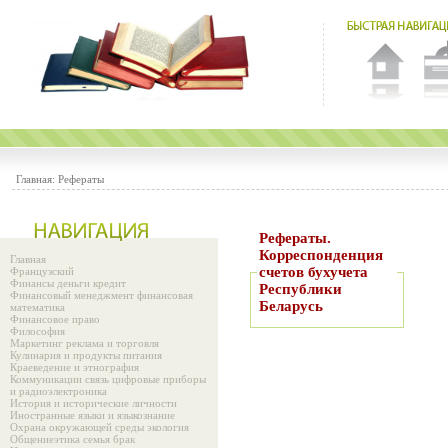
Главная:
Рефераты
Рефераты.
Корреспонденция
Главная
счетов бухучета
Французский
Финансы деньги кредит
Республики
Финансовый менеджмент финансовая
Беларусь
математика
Финансовое право
Философия
Маркетинг реклама и торговля
Кулинария и продукты питания
Краеведение и этнография
Коммуникации связь цифровые приборы
и радиоэлектроника
История и исторические личности
Иностранные языки и языкознание
Охрана окружающей среды экология
Общениеэтика семья брак