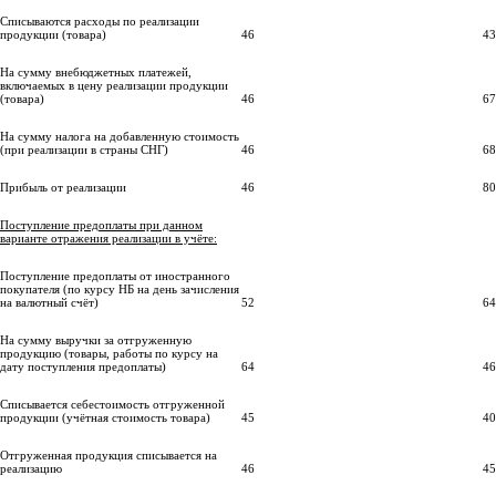
Списываются расходы по реализации
продукции (товара)
46
43
На сумму внебюджетных платежей,
включаемых в цену реализации продукции
(товара)
46
67
На сумму налога на добавленную стоимость
(при реализации в страны СНГ)
46
68
Прибыль от реализации
46
80
Поступление предоплаты при данном
варианте отражения реализации в учёте:
Поступление предоплаты от иностранного
покупателя (по курсу НБ на день зачисления
на валютный счёт)
52
64
На сумму выручки за отгруженную
продукцию (товары, работы по курсу на
дату поступления предоплаты)
64
46
Списывается себестоимость отгруженной
продукции (учётная стоимость товара)
45
40
Отгруженная продукция списывается на
реализацию
46
45