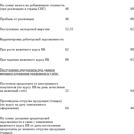
На сумму налога на добавленную стоимость
(при реализации в страны СНГ)
46
68
Прибыль от реализации
46
80
Поступление экспортной выручки
52,55
62
Корректировка дебиторской задолженности:
При росте валютного курса НБ
62
88
При падении валютного курса НБ
88
62
Поступление предоплаты при данном
варианте отражения реализации в учёте:
Поступила предоплата от иностранного
покупателя (по курсу НБ на день зачисления
на валютный счёт)
52
64
Произведена отгрузка продукции (товара)
(по курсу на дату таможенного
оформления)
64
46
На сумму дооценки кредиторской
задолженности в связи с изменением
валютного курса НБ от даты поступления
предоплаты до момента отгрузки продукции
(товара):