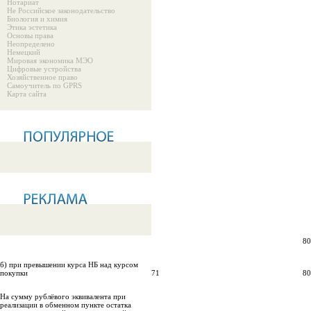
Нотариат
Не Российское законодательство
Биология и химия
Этика эстетика
Основы права
Неопределено
Немецкий
Мировая экономика МЭО
Цифровые устройства
Хозяйственное право
Самоучитель по GPRS
Карта сайта
80
б) при превышении курса НБ над курсом
покупки
71
80
На сумму рублёвого эквивалента при
реализации в обменном пункте остатка