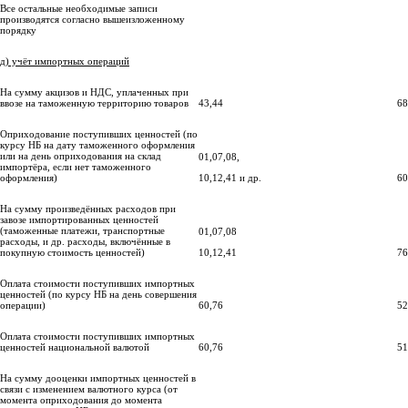
Все остальные необходимые записи
производятся согласно вышеизложенному
порядку
д) учёт импортных операций
На сумму акцизов и НДС, уплаченных при
ввозе на таможенную территорию товаров
43,44
68
Оприходование поступивших ценностей (по
курсу НБ на дату таможенного оформления
или на день оприходования на склад
01,07,08,
импортёра, если нет таможенного
оформления)
10,12,41 и др.
60
На сумму произведённых расходов при
завозе импортированных ценностей
(таможенные платежи, транспортные
01,07,08
расходы, и др. расходы, включённые в
покупную стоимость ценностей)
10,12,41
76
Оплата стоимости поступивших импортных
ценностей (по курсу НБ на день совершения
операции)
60,76
52
Оплата стоимости поступивших импортных
ценностей национальной валютой
60,76
51
На сумму дооценки импортных ценностей в
связи с изменением валютного курса (от
момента оприходования до момента