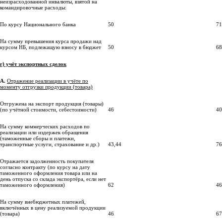
неизрасходованной инвалюты, взятой на
командировочные расходы:
По курсу Национального банка
50
71
На сумму превышения курса продажи над
курсом НБ, подлежащую взносу в бюджет
50
68
г) учёт экспортных сделок
А.
Отражение реализации в учёте по
моменту отгрузки продукции (товара)
Отгружена на экспорт продукция (товары)
(по учётной стоимости, себестоимости)
46
40
На сумму коммерческих расходов по
реализации или издержек обращения
(таможенные сборы и платежи,
транспортные услуги, страхование и др.)
43,44
76
Отражается задолженность покупателя
согласно контракту (по курсу на дату
таможенного оформления товара или на
день отпуска со склада экспортёра, если нет
таможенного оформления)
62
46
На сумму внебюджетных платежей,
включённых в цену реализуемой продукции
(товара)
46
67