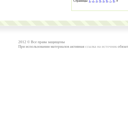
Страницы:
1
,
2
,
3
,
4
,
5
,
6
,
7
,
8
, 9
2012 © Все права защищены
При использовании материалов активная
ссылка на источник
обязат