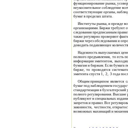
функционирование рынка, усовер
неукоснительное соблюдение все
соответствующие органы, наблю
бумаг в пределах штата.
Институты рынка, и прежде все
организациями. Биржи требуют о
следования предписанным правил
также регулярно проверяют фак
биржи через обследования и опр
доводить подавляющее количеств
Надежность выпускаемых ценны
полного предъявления, то есть 
информации эмитентом, выходящ
бумагам и биржам. Если бумага 
бирже, то проводятся системат
эмитента спустя 1, 2, 3 года пос
Общим принципом является сам
бумаг под наблюдением государст
стандартизация в бухгалтерский 
полного регулирования. Высшие
публикуют в специальных издани
запретов и правил. Все регулиро
законности, честности, открытос
возможных махинаций и мошенни