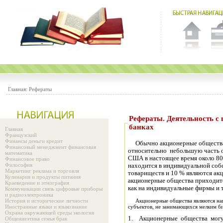
Главная:
Рефераты
Рефераты. Деятельность с ценными бумагами в коммерческих
банках
Главная
Французский
Финансы деньги кредит
Обычно акционерные общества 
Финансовый менеджмент финансовая
относительно небольшую часть о
математика
США в настоящее время около 8
Финансовое право
Философия
находится в индивидуальной соб
Маркетинг реклама и торговля
товариществ и 10 % являются ак
Кулинария и продукты питания
акционерные общества приходитс
Краеведение и этнография
как на индивидуальные фирмы и т
Коммуникации связь цифровые приборы
и радиоэлектроника
История и исторические личности
Акционерные общества являются наиб
Иностранные языки и языкознание
субъектов, не занимающихся мелким би
Охрана окружающей среды экология
1. Акционерные общества могут
Общениеэтика семья брак