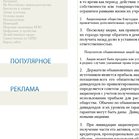
Нотариат
в то время как период действия
Не Российское законодательство
собственности или товарищества
Биология и химия
ограничен рамками жизни их учр
Этика эстетика
Основы права
2. Акционерные общества благодаря 
Неопределено
привлечении дополнительных средств 
Немецкий
Мировая экономика МЭО
3. Поскольку акции, как правил
Цифровые устройства
Хозяйственное право
их гораздо проще обратить в де
Самоучитель по GPRS
получить назад долю в уставном 
Карта сайта
ответственностью.
Покупатели обыкновенных акций прио
1. Акция может быть продана или уст
в редких случаях указанные права огр
2. Держатели обыкновенных акц
источником является прибыль ак
погашения всех его обязательств
дивидендов по привилегированны
определяется советом директоро
акционеров с учетом полученных
использовании прибыли для расш
общества. Обычно по обыкновен
дивидендов и их уровень не гара
гарантии могут быть даны. Дивид
новыми акциями.
3. При ликвидации акционерно
получение части его активов, ос
кредиторов, пропорционально до
объеме. претензии владельцев о