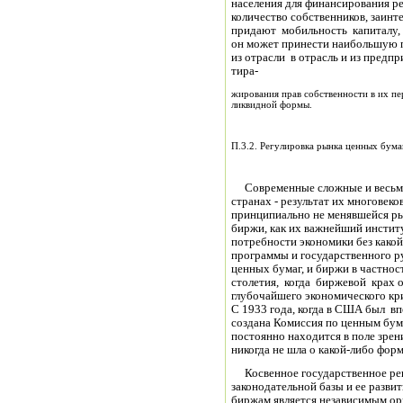
населения для финансирования р
количество собственников, заин
придают мобильность капиталу, е
он может принести наибольшую п
из отрасли в отрасль и из предп
тира-
жирования прав собственности в их п
ликвидной формы.
П.3.2. Регулировка рынка ценных бума
Современные сложные и весьма
странах - результат их многовек
принципиально не менявшейся р
биржи, как их важнейший институ
потребности экономики без како
программы и государственного р
ценных бумаг, и биржи в частност
столетия, когда биржевой крах 
глубочайшего экономического кри
С 1933 года, когда в США был в
создана Комиссия по ценным бум
постоянно находится в поле зрен
никогда не шла о какой-либо фор
Косвенное государственное регу
законодательной базы и ее разв
биржам является независимым ор