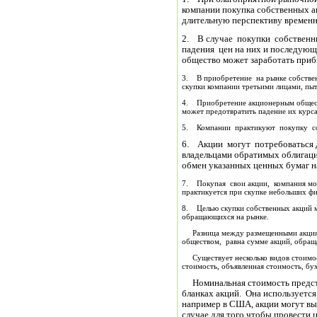
компании покупка собственных а
длительную перспективу временн
2. В случае покупки собственн
падения цен на них и последую
общество может заработать приб
3. В приобретение на рынке собствен
скупки компании третьими лицами, пыт
4. Приобретение акционерным общест
может предотвратить падение их курса
5. Компании практикуют покупку соб
6. Акции могут потребоваться 
владельцами обратимых облигаци
обмен указанных ценных бумаг н
7. Покупая свои акции, компания мо
практикуется при скупке небольших ф
8. Целью скупки собственных акций м
обращающихся на рынке.
Разница между размещенными акция
обществом, равна сумме акций, обращ
Существует несколько видов стоимос
стоимость, объявленная стоимость, бу
Номинальная стоимость предста
бланках акций. Она используется
например в США, акции могут вы
случае для того чтобы провести 