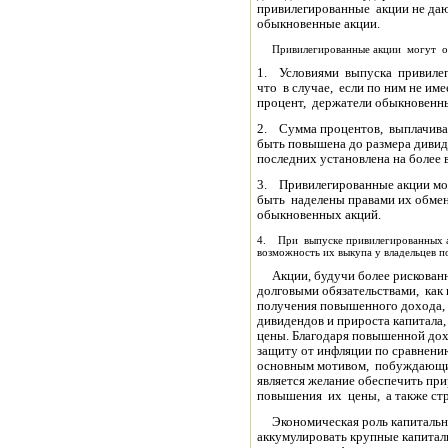
привилегированные акции не даю
обыкновенные акции.
Привилегированные акции могут об
1. Условиями выпуска привиле
что в случае, если по ним не и
процент, держатели обыкновенны
2. Сумма процентов, выплачива
быть повышена до размера дивид
последних установлена на более 
3. Привилегированные акции мог
быть наделены правами их обмен
обыкновенных акций.
4. При выпуске привилегированных а
возможность их выкупа у владельцев 
Акции, будучи более рискован
долговыми обязательствами, как
получения повышенного дохода, 
дивидендов и прироста капитала,
цены. Благодаря повышенной до
защиту от инфляции по сравнени
основным мотивом, побуждающим
является желание обеспечить пр
повышения их цены, а также ст
Экономическая роль капитальн
аккумулировать крупные капитал