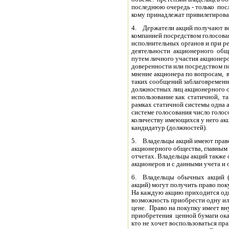
последнюю очередь - только посл
кому принадлежат привилегирова
4. Держатели акций получают во
компанией посредством голосова
исполнительных органов и при 
деятельности акционерного обще
путем личного участия акционеро
доверенности или посредством 
мнение акционера по вопросам, 
таких сообщений заблаговремен
должностных лиц акционерного о
использование как статичной, та
рамках статичной системы одна 
системе голосования число голос
количеству имеющихся у него а
кандидатур (должностей).
5. Владельцы акций имеют прав
акционерного общества, главным 
отчетах. Владельцы акций также
акционеров и с данными учета и 
6. Владельцы обычных акций (в
акций) могут получить право по
На каждую акцию приходится одн
возможность приобрести одну ил
цене. Право на покупку имеет вн
приобретения ценной бумаги ока
кто не хочет воспользоваться п