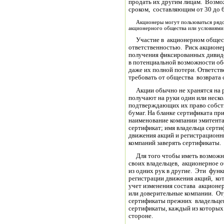
продать их другим лицам. Возмо
сроком, составляющим от 30 до 6
Акционеры могут пользоваться рядом
акционерного общества или условиями
Участие в акционерном общест
ответственностью. Риск акционе
получения фиксированных дивиде
в потенциальной возможности об
даже их полной потери. Ответст
требовать от общества возврата 
Акции обычно не хранятся на р
получают на руки один или неско
подтверждающих их право собств
бумаг. На бланке сертификата п
наименование компании эмитента;
сертификат; имя владельца серти
движения акций и регистрацион
компаний заверять сертификаты.
Для того чтобы иметь возможно
своих владельцев, акционерное 
из одних рук в другие. Эти фун
регистрации движения акций, ко
учет изменения состава акционе
или доверительные компании. О
сертификаты прежних владельцев
сертификаты, каждый из которых
стороне.