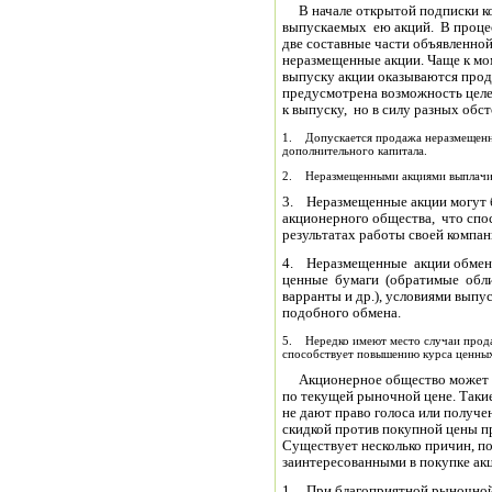
В начале открытой подписки ко
выпускаемых ею акций. В процес
две составные части объявленно
неразмещенные акции. Чаще к мо
выпуску акции оказываются прод
предусмотрена возможность целе
к выпуску, но в силу разных обс
1. Допускается продажа неразмещенны
дополнительного капитала.
2. Неразмещенными акциями выплачи
3. Неразмещенные акции могут 
акционерного общества, что спо
результатах работы своей компа
4. Неразмещенные акции обмен
ценные бумаги (обратимые обли
варранты и др.), условиями вып
подобного обмена.
5. Нередко имеют место случаи прод
способствует повышению курса ценных
Акционерное общество может в
по текущей рыночной цене. Таки
не дают право голоса или получе
скидкой против покупной цены п
Существует несколько причин, 
заинтересованными в покупке ак
1. При благоприятной рыночной