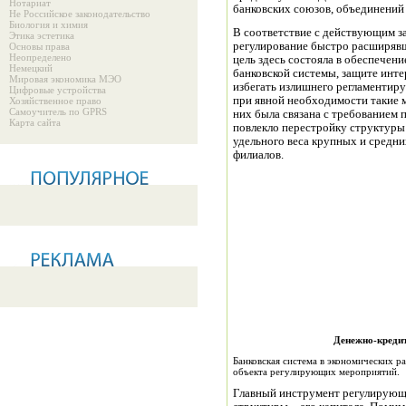
Нотариат
банковских союзов, объединений 
Не Российское законодательство
Биология и химия
В соответствие с действующим з
Этика эстетика
регулирование быстро расширявш
Основы права
Неопределено
цель здесь состояла в обеспечен
Немецкий
банковской системы, защите инте
Мировая экономика МЭО
избегать излишнего регламентиру
Цифровые устройства
при явной необходимости такие м
Хозяйственное право
Самоучитель по GPRS
них была связана с требованием
Карта сайта
повлекло перестройку структуры
удельного веса крупных и средни
филиалов.
Денежно-кредитная п
Банковская система в экономических ра
объекта регулирующих мероприятий.
Главный инструмент регулирующе