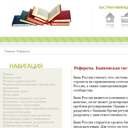
Главная:
Рефераты
Рефераты. Банковс
Главная
Банк России считает, что систем
Французский
Финансы деньги кредит
строится на гармоничном сочета
Финансовый менеджмент финансовая
России, а также самоорганизация
математика
сообщества.
Финансовое право
Философия
Банк России является основным 
Маркетинг реклама и торговля
Кулинария и продукты питания
конечно, он не может делегирова
Краеведение и этнография
проблем регулирования. Однако ес
Коммуникации связь цифровые приборы
разделить с банками бремя регул
и радиоэлектроника
разделить с ним ответственность 
История и исторические личности
Иностранные языки и языкознание
Охрана окружающей среды экология
Банк России старается сделать б
Общениеэтика семья брак
предсказуемым. Для этого он гот