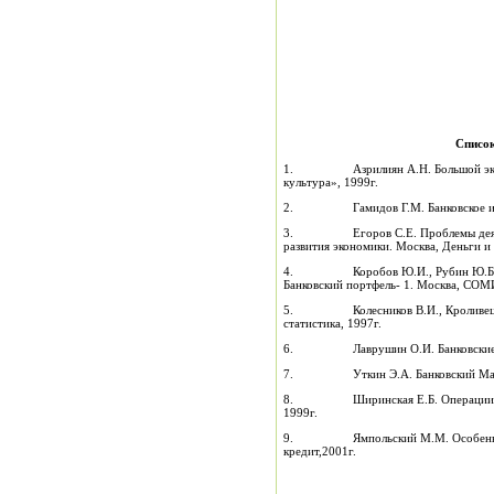
Список
1. Азрилиян А.Н. Большой эконом
культура», 1999г.
2. Гамидов Г.М. Банковское и кред
3. Егоров С.Е. Проблемы деятельн
развития экономики. Москва, Деньги и 
4. Коробов Ю.И., Рубин Ю.Б., Сол
Банковский портфель- 1. Москва, СО
5. Колесников В.И., Кроливецкая 
статистика, 1997г.
6. Лаврушин О.И. Банковские опер
7. Уткин Э.А. Банковский Маркет
8. Ширинская Е.Б. Операции комме
1999г.
9. Ямпольский М.М. Особенности 
кредит,2001г.