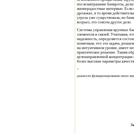
послезавтрашние банкро­ты, дел
жизнерадостные интервью. Если с
дрожжах, в то время действительно
угроза уже существовала, но бан
всерьез, это совсем другое дело.
Системы управления крупных бан
элементов и связей. Учитывая, чт
надежность, определяется со­сто
понятным, что эта задача, решае
на интуитивном уровне, имеет н
практическое решение. Таким обр
целенаправлен­ной концентрации
более высокие параметры качества
>
дежности функционирования своих вн
За