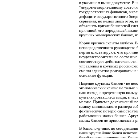
в указанном выше документе. В 
"неудовлетворительному состоян
государственных финансов, выраз
дефиците государственного бюдж
серьезная, но нельзя лишь этой,
объяснять кризис банковской сис
причиной, его породившей, являет
крупных коммерче­ских банках, ч
Корни кризиса скрыты глубоко. Е
непосредственного руководства б
перты констатируют, что причино
неудовлетворительное состояние б
соответствует действительности.
управления в круп­ных российски
смогли адекватно реагировать на
основные функ­ции.
Падение крупных банков - не не
экономический кризис не только 
наш взгляд, определенную пользу
культивировавшиеся мифы, в част
мелкие. Причем в докризисный п
планку мини­мального размера соб
фактическую потерю самостояте
работа­ющих малых банков. Аргу
малых банков не прини­мались в р
В благополучных по сегодняшним 
наши крупнейшие банки непотопл
безоблачного процветания. Крупн