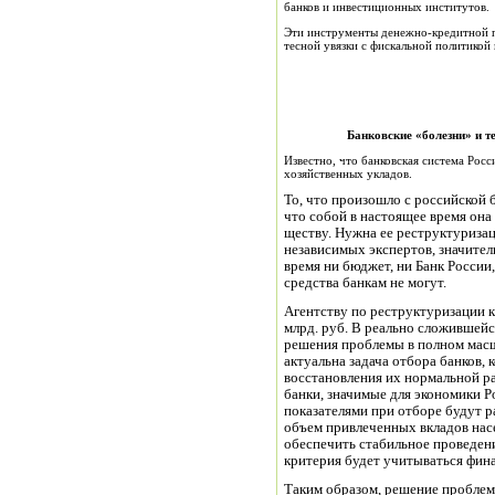
банков и инвестиционных институтов.
Эти инструменты денежно-кредитной п
тесной увязки с фискальной политикой 
Банковские «болезни» и тенден
Известно, что банковская система Рос
хозяйственных укладов.
То, что произошло с российской б
что собой в настоящее время она 
ществу. Нужна ее реструктури­за
независимых экспертов, значител
время ни бюджет, ни Банк России
средства банкам не могут.
Агентству по реструктуризации 
млрд. руб. В реально сложившейся
решения проблемы в полном масш
актуальна задача отбора банков, 
восстановления их нормальной р
бан­ки, значимые для экономики 
показателями при отборе бу­дут 
объем привлеченных вкладов насе
обеспечить стабильное проведени
критерия будет учитываться фина
Таким образом, решение проблем