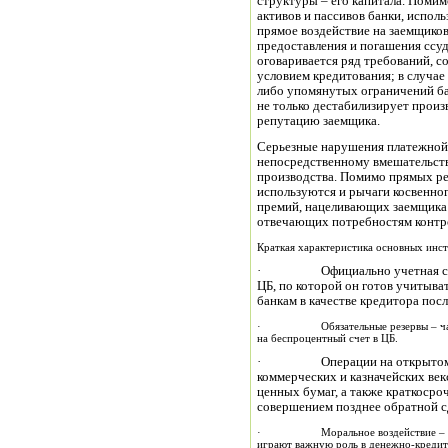
структуры – его капитала. Поми
активов и пассивов банки, испол
прямое воздействие на заемщиков
предоставления и погашения ссуд,
оговаривается ряд требований, 
условием кредитования; в случа
либо упомянутых ограничений бан
не только дестабилизирует произ
репутацию заемщика.
Серьезные нарушения платежной
непосредственному вмешательству
производства. Помимо прямых р
используются и рычаги косвенног
премий, нацеливающих заемщика 
отвечающих потребностям контр
Краткая характеристика основных инс
· Официально учетная ставка
ЦБ, по которой он готов учитыва
банкам в качестве кредитора пос
· Обязательные резервы – часть р
на беспроцентный счет в ЦБ.
· Операции на открытом бан
коммерческих и казначейских век
ценных бумаг, а также краткоср
совершением позднее обратной с
· Моральное воздействие – реком
играют важную роль в денежно-кредит