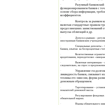
· Разумный банковский надзо
функционированием банков с точ
основе сбора информации, треб
коэффициентов.
· Контроль за рынком капита
включая стандартные правила-тр
предел внешних заимствований о
выпуска облигаций и др.
· Допуск к рынкам – регулирован
иностранным банковским учреждениям
· Специальные депозиты – часть 
банков, изъятая на беспроцентные счет
· Количественные ограничения – 
кредитования, периодическое «замора
· Валютные интервенции – купля-
следовательно, на спрос и предложен
· Управление госдолгом. Эм
ликвидность банков, связывает и
техника его эмиссии, форма разм
денежным обращением.
· Таргетирование – установление 
показателей денежной массы.
· Регулирование фондовых и фью
обязательной маржи.
· Нормы обязательного инвестиро