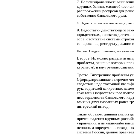
7. Политизированность мышления
крупных банков, масштабное исп
распоряжении ресурсов для реше
собственно банков­ского дела.
8. Недостаточная жесткость надзорных
9. Недостатки действующего зак
юридических, аспектов деятельно
зора; отсутствие системы страхо
санирования, реструк­туризации и
Первое. Следует отметить, все указанн
Второе. Их можно разделить на 
проблемы, реше­ние которых прак
курсивом), и внутренние, связан
Третье. Внутренние проблемы ус
Сформулированные в пе­речне чет
следствие недостаточной квалифи
руководителей конк­ретных коммер
сочетания недостаточного контро
несовер­шенства банковского надз
влияния двух названных ранее гру
интересный вывод.
Таким образом, данный анализ да
причин падения крупных российск
управления, а не какие-либо вне
неполным определение исходных 
системы России, данное правител