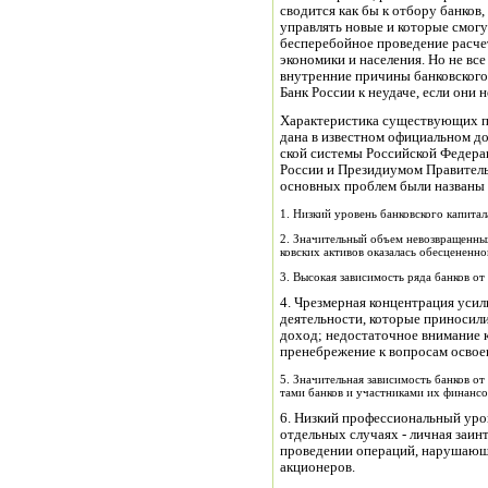
сводится как бы к отбору банков
управлять новые и которые смогу
бесперебойное проведение расчет
экономики и населения. Но не вс
внутренние причины банковского 
Банк России к неудаче, если они 
Характерис­тика существующих п
дана в известном официальном до
ской системы Российской Федера
России и Президиумом Правитель
основных проблем были названы
1. Низкий уровень банковского капитал
2. Значительный объем невозвращенных 
ковских активов оказалась обесцененно
3. Высокая зависимость ряда банков о
4. Чрезмерная концентрация усил
деятельности, ко­торые приносил
доход; недостаточное внимание к
пре­небрежение к вопросам освое
5. Значительная зависимость банков о
тами банков и участниками их финанс
6. Низкий профессиональный урове
отдельных случаях - личная заин
проведении операций, нарушающи
акционеров.