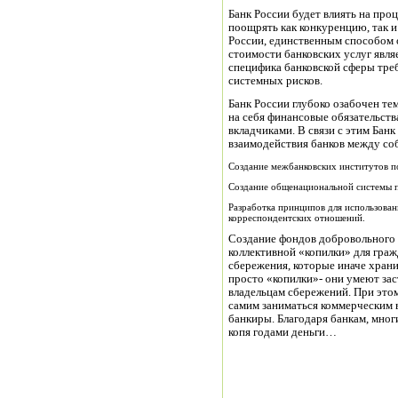
Банк России будет влиять на про
поощрять как конкуренцию, так 
России, единственным способом о
стоимости банковских услуг явля
специфика банковской сферы тре
системных рисков.
Банк России глубоко озабочен те
на себя финансовые обязательств
вкладчиками. В связи с этим Ба
взаимодействия банков между со
Создание межбанковских институтов п
Создание общенациональной системы п
Разработка принципов для использова
корреспондентских отношений.
Создание фондов добровольного 
коллективной «копилки» для граж
сбережения, которые иначе храни
просто «копилки»- они умеют зас
владельцам сбережений. При это
самим заниматься коммерческим в
банкиры. Благодаря банкам, мног
копя годами деньги…